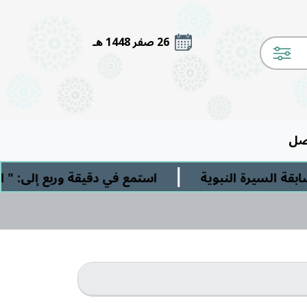
26 صفر 1448 هـ
صل
|
 السيرة النبوية
استمع في دقيقة وربع إلى: " الش