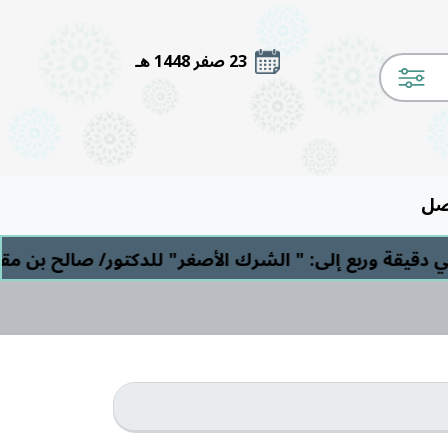
23 صفر 1448 هـ
صل
قيقة وربع إلى: " الشرك الأصغر" للدكتور/ صالح بن مقبل