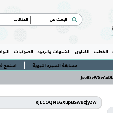
|
الخطب
الفتاوى
الشبهات والردود
الصوتيات
التوا
|
مسابقة السيرة النبوية
استمع في د
JsoBSvWGvAoDL
RjLCOQNEGXupBSwBzjyZw