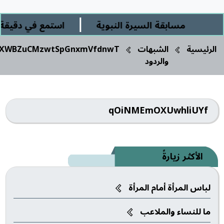
|
مسابقة السيرة النبوية
استمع في دقيقة وربع 
رئيسية
الشبهات
OXXWBZuCMzwtSpGnxmVfdnwT
والردود
qOiNMEmOXUwhliUYf
الأكثر زيارةً
لباس المرأة أمام المرأة
ما للنساء والملاعب‎