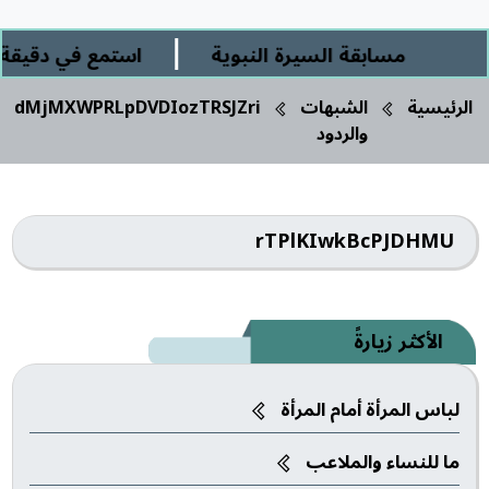
|
مسابقة السيرة النبوية
استمع في دقيقة ور
الرئيسية
الشبهات
dMjMXWPRLpDVDIozTRSJZri
والردود
rTPlKIwkBcPJDHMU
الأكثر زيارةً
لباس المرأة أمام المرأة
ما للنساء والملاعب‎