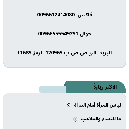
فاكس: 0096612414080
جوال:00966555549291
البريد :الرياض.ص.ب 120969 الرمز 11689
الأكثر زيارةً
لباس المرأة أمام المرأة
ما للنساء والملاعب‎