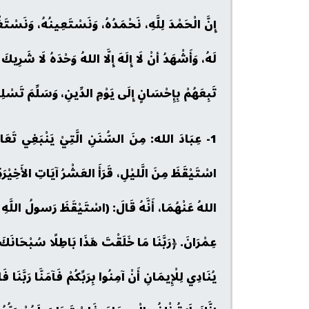
إِنَّ الْحَمْدَ لِلَّهِ، نَحْمَدُهُ، وَنَسْتَعِينُهُ، وَنَسْت
لَهُ، وَأَشْهَدُ أنْ لَا إِلَهَ إِلَّا اللهُ وَحْدَهُ لَا شَرِ
تَبِعَهُمْ بِإِحْسَانٍ إِلَى يَوْمِ الدِّينِ، وَسَلِّمَ تَسْلِ
1- عِبَادَ الله: مِنَ السُّنَنِ الَّتِيْ يَنْبَغِي تَعَا
اسْتَيْقَظَ مِنَ الَّليْلِ، قَرَأَ العَشْرُ آيَاتِ الأَخِيْ
اللهُ عَنْهُمَا، أَنَّهُ قَالَ: (اسْتَيْقَظَ رَسولُ اللَّ
عِمْرَانَ. ﴿رَبَّنَا مَا خَلَقْتَ هَذَا بَاطِلًا سُبْحَانَكَ فَقِ
يُنَادِي لِلْإِيمَانِ أَنْ آمِنُوا بِرَبِّكُمْ فَآمَنَّا رَبَّنَا فَاغْ