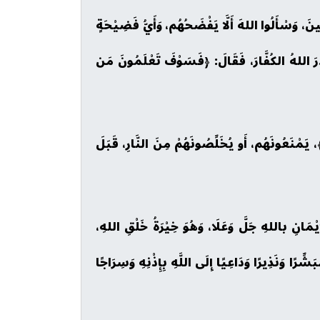
ُعينَ، وَسْأَلُوا اللهَ أَلَّا يَفْضَحُهُم، وَأَيُّ فَضِيْحَةٍ
ْذَرَ اللهُ الكُفَّارَ، فَقَالَ: ﴿فَسَوْفَ تَعْلَمُونَ مَن
﴾، يَمْنَعُونَهُم، أَو يُخَلِّصُونَهُمْ مِنَ النَّارِ، قَبَلَ
يْمَانِ باللهِ جَلَّ وَعَلَا، وَهُوَ خِيْرَةُ خَلْقِ اللهِ،
ِرًا وَنَذِيرًا وَدَاعِيًا إِلَى اللَّهِ بِإِذْنِهِ وَسِرَاجًا