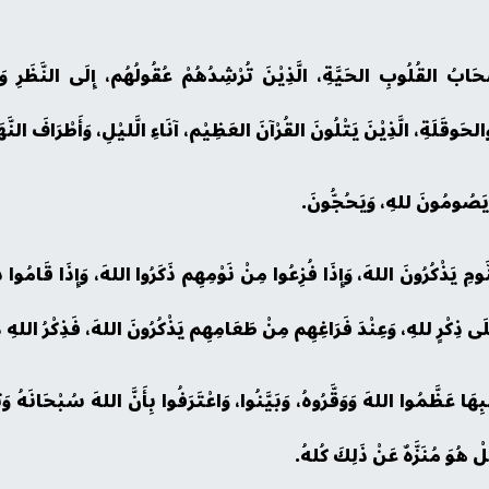
حَابُ القُلُوبِ الحَيَّةِ، الَّذِيْنَ تُرْشِدُهُمْ عُقُولُهُم، إِلَى النَّظَرِ وَالتّ
وَالحَوقَلَةِ، الَّذِيْنَ يَتْلُونَ القُرْآنَ العَظِيْم، آنَاءِ الَّليْلِ، وَأَطْرَافَ النَّهَ
لنَّومِ يَذْكُرُونَ اللهَ، وَإِذَا فُزِعُوا مِنْ نَوْمِهِم ذَكَرُوا اللهَ، وَإِذَا قَامُو
َلَى ذِكْرٍ للهِ، وَعِنْدَ فَرَاغِهِم مِنْ طَعَامِهِم يَذْكُرُونَ اللهَ، فَذِكْرُ اللهِ ل
ِهَا عَظَّمُوا اللهَ وَوَقَّرُوهُ، وَبَيَّنُوا، وَاعْتَرَفُوا بِأَنَّ اللهَ سُبْحَانَه
َلْ هُوَ مُنَزَّهٌ عَنْ ذَلِكَ كُلهُ.