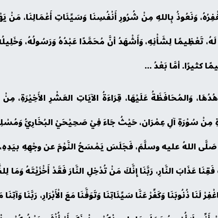
َغْفِرُهُ، وَنَعُوذُ بِاللهِ مِنْ شُرُورِ أَنْفُسِنَا وَسَيِّئَاتِ أَعْمَالِنَا، مَنْ يَ
يكَ لَهُ، تَعْظِيمًا لِشَأْنِهِ، وَأَشْهَدُ أنَّ مُحَمَّدًا عَبْدُهُ وَرَسُولُهُ، وَخَلِ
يمًا كثيرًا. أمَّا بَعْدُ ...
هُدُهَا، وَالمُحَافَظَةُ عَلَيْهَا، قِرَاءَةُ الآيَاتِ العَشْرِ الأَخِيْرَةِ، مِن
رَةِ مِنْ سُوْرَةِ آلِ عِمْرَان، حَيْثُ جَاءَ فِيْ صَحِيْحَيْ البُخَارِيُّ وَمُسْلِم
هِ صَلَّى اللهُ عليه وسلَّمَ، فَجَلَسَ يَمْسَحُ النَّوْمَ عن وجْهِهِ بيَدِهِ، ثُ
نَا عَذَابَ النَّارِ، رَبَّنَا إِنَّكَ مَنْ تُدْخِلِ النَّارَ فَقَدْ أَخْزَيْتَهُ وَمَا لِلظَ
فِرْ لَنَا ذُنُوبَنَا وَكَفِّرْ عَنَّا سَيِّئَاتِنَا وَتَوَفَّنَا مَعَ الْأَبْرَارِ، رَبَّنَا وَآتِ