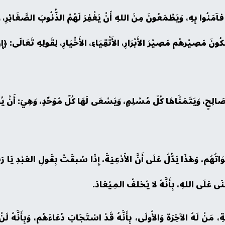
ي فآمَنُوا بِهِ، وَيَطْمَعُونَ مِنَ اللهِ أَنْ يَغْفِرَ لَهُمْ الذُّنُوبَ الصَّغَائِرِ، وَ
نَ مَصِيْرهُم مَصِيْرَ الأَبْرَارِ، الأَتْقِيَاءِ، الأَخْيَارِ، لِقَولِهِ تَعَالَى: ﴿إ
لّ صَالِحٍ، وَيَتَمَنَّاهَا كُلّ مُسْلِمٍ، وَيَسْعَى لَهَا كُلّ مُوَحِّدٍ، وَهِيَ: أَن
عَوَاتُهُم، وَهَذَا يَدُّلُ عَلَى أَنَّ الأَدْعِيَةَ، إِذَا سُبقَتْ بِقَولِ العَبْدِ ي
َثْنَى عَلَى اللهِ، بِأَنَّهُ لا يُخلفُ المِيْعَادَ.
ةِ، مَنْ لَهُ الآخِرَة وَالأُولَى، بِأَنَّهُ قَدْ اسْتَجَابَ دُعَاءَهُم، وَبِأَنَّهُ لَ