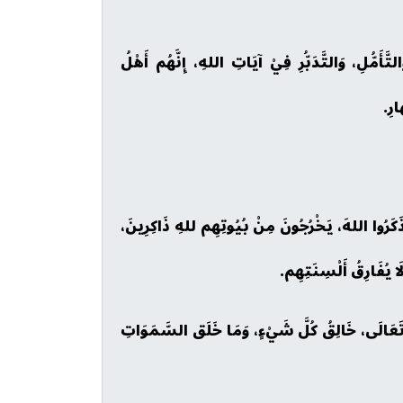
َأَمُّلِ، وَالتَّدَبُّرِ فِيْ آيَاتِ اللهِ، إِنَّهُم أَهْلُ
ارِ.
ا ذَكَرُوا اللهَ، يَخْرُجُونَ مِنْ بُيُوتِهِم للهِ ذَاكِرِينَ،
َا يُفَارِقُ أَلْسِنَتِهِم.
ُ وَتَعَالَى، خَالِقُ كُلَّ شَيْءٍ، وَمَا خَلَق السَّمَوَاتِ