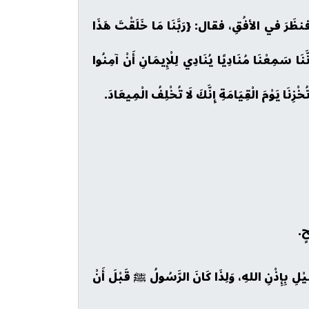
، فنظَرَ في الأفُقِ، فقال: {رَبَّنَا مَا خَلَقْتَ هَذَا
ِنَّنَا سَمِعْنَا مُنَادِيًا يُنَادِي لِلْإِيمَانِ أَنْ آمِنُوا
لَا تُخْزِنَا يَوْمَ الْقِيَامَةِ إِنَّكَ لَا تُخْلِفُ الْمِيعَادَ.
ٍ.
ْلِ بِإِذْنِ اللهِ، وَلِذَا كَانَ الرَّسُولُ ﷺ قَبْلَ أَنْ