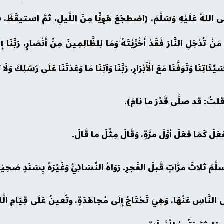
َلَّى اللهُ عَلَيْهِ وَسَلَّمَ، (اضطجَعَ هَوِيًّا مِنَ اللَّيلِ، ثمَّ استيقَظَ
مَنْ تُدْخِلِ النَّارَ فَقَدْ أَخْزَيْتَهُ وَمَا لِلظَّالِمِينَ مِنْ أَنْصَارٍ، رَبَّنَا إ
َّا سَيِّئَاتِنَا وَتَوَفَّنَا مَعَ الْأَبْرَارِ، رَبَّنَا وَآتِنَا مَا وَعَدْتَنَا عَلَى رُسُلِكَ وَ
قلتُ: قد صلَّى قَدْرَ ما نامَ).
َ كَمَا فعَلَ أوَّلَ مرَّةٍ، وَقَالَ مِثْلَ ما قَالَ.
لاثَ مرَّاتٍ قَبلَ الفَجرِ. رَوَاهُ النِّسَائِيُّ وَغَيْرَهُ بِسَنَدٍ صَحِيْح
ضُ النَّاسِ عَنْهَا، وَهِيَ تَحْتَاجُ إِلَى مُجاهَدَةٍ، وتُعينُ عَلَى قِيَامِ الَّلي