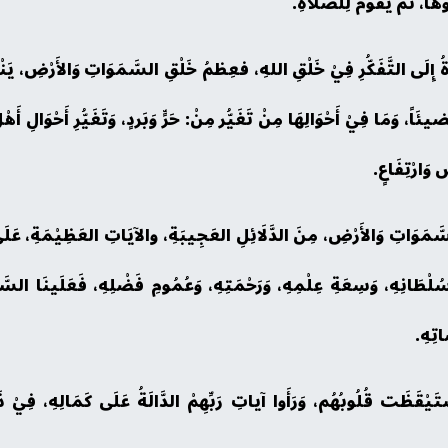
هَا، ثمَّ يَقُومُ لِلْصَّلَاةِ.
وَةُ إِلَى التَّفَكُّرِ فِيْ خَلْقِ اللهِ، فعِظمُ خَلْقِ السَّمَوَاتِ وَالأَرْضِ، يَن
ئَاً، وَمَا فِيْ أَحْوَالِهَا مِنْ تَغَيُّر مِنْ: حَرٍّ وَبَردٍ، وَتَغَيُّرِ أَحْوَالِ
ٍ وَارْتِفَاعٍ.
وَالسَّمَوَاتِ وَالأَرْضِ، مِنَ الدَّلَائِلِ العَجِيبَةِ، والآيَاتِ العَظِيْمَةِ، عَلَ
ُ سُلْطَانِهِ، وَسِعَةِ عِلْمِهِ، وَرَحْمَتِهِ، وَعُمُومِ فَضْلِهِ، فَعَلَينَا السَّعِ
اتِهِ.
قَظَت قُلُوبُهُم، وَرَأَوا آياتِ رَبِّهِمْ الدَّالَةُ عَلَى كَمَالِهِ، فِيْ ذَاتِهِ و