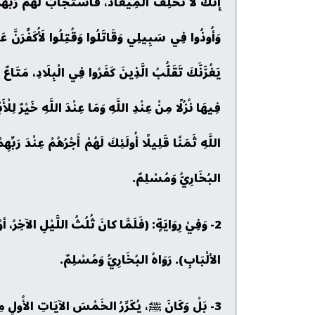
إِنَّكَ لَا تُخْلِفُ الْمِيعَادَ، فَاسْتَجَابَ لَهُمْ رَبُّهُ
وَأُوذُوا فِي سَبِيلِي وَقَاتَلُوا وَقُتِلُوا لَأُكَفِّرَنَّ عَنْ
يَغُرَّنَّكَ تَقَلُّبُ الَّذِينَ كَفَرُوا فِي الْبِلَادِ، مَتَاعٌ
فِيهَا نُزُلًا مِنْ عِنْدِ اللَّهِ وَمَا عِنْدَ اللَّهِ خَيْرٌ لِلْ
اللَّهِ ثَمَنًا قَلِيلًا أُولَئِكَ لَهُمْ أَجْرُهُمْ عِنْدَ رَبِّ
البُخَارِيُّ وَمُسْلِمٌ.
2- وَفِيْ رِوَايَةٍ: (فَلَمَّا كانَ ثُلُثُ اللَّيْلِ الآخِرُ
الألْبَابِ). رَوَاهُ البُخَارِيُّ وَمُسْلِمٌ.
3- بَلْ وَكَانَ ﷺ، يُكَرِّرُ الخَمْسَ الآيَاتِ الأُولِ مِنْ