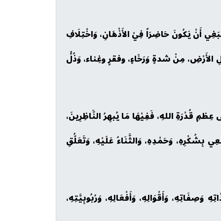
ْبَغِي أَنْ يَكُونَ حَاضِرَاً فِيْ الأَذْهَانِ، وَاخْتِلَافِ
 أَهْلِ الأَرْضِ، مِنْ شدةٍ وَرَخَاءٍ، وفقرٍ وغِناء، وَذُلٍّ
ى عِظمِ قُدْرَةِ اللهِ، فَفِيْهَا مَا يُبهِرُ النَّاظِرِينَ،
ي بِشُكْرِهِ، وَحَمْدِهِ، وَالثَّنَاءُ عَلَيْهِ، وَتَعَلُّقِ
َصِفَاتِهِ، وَأَقْوَالِهِ، وَأَفْعَالِهِ، وَرُبُوبِيَّتِهِ،