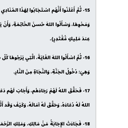
15- ثُمَّ أَعْلَنُوا أَنَّهُم اسْتَجَابُوا لِهَذَا المُنَادِ
وَمَحْوِهَا، وَسْأَلُوا اللهَ حُسنَ الخَاتِمَةِ، وَأَنْ يَكُو
عِندَ مَلِيكٍ مُّقْتَدِرٍ﴾.
16- ثُمَّ اسْأَلُوا اللهَ الغَايَةَ، الَّتِي يَرْجُوهَا كُ
وَهِيَ: دُخُولُ الجَنَّةِ، وَالنَّجَاةِ مِنَ النَّارِ.
17- فَحَقَّقَ اللهُ لَهُمْ رَجَاءَهُم، وَأَجَابَ لَهُم دَ
اللهُ لَهُ دُعَاءَهُ، وَحَقَّقَ لَهُ آمَالَهُ، وَكَيْفَ وَقَد أ
18- فَجَاءَتْ الإِجَابَةُ مَنْ مَالِكِ، وَمَلِكِ الرَّحْمَ