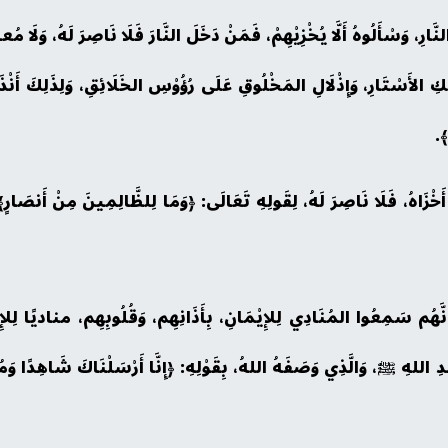
َارِ، وَسْأَلُوهُ أَلَّا يُخْزِيْهِمْ، فَمَنْ دَخَلَ النَّارَ فَلَا نَاصِرَ لَهُ، وَلَا م
َتْكِ الأَسْتَارِ، وَإِذْلَالِ المَخْلُوقِ عَلَى رُؤُوْسِ الخَلَائِقِ، وَلِذَلِكَ أَن
﴾.
ْ أَخْزَاهُ، فَلَا نَاصِرَ لَهُ، لِقَولِهِ تَعَالَى: ﴿وَمَا لِلظَّالِمِينَ مِنْ أَنصَارٍ
 أَنَّهُم سَمِعُوا المُنَادِي لِلإِيْمَانِ، بِأَذَانِهِم، وَقُلُوبِهِم، مناديًا لِلإِ
ِ اللهِ ﷺ، وَالَّذِي وَصَفَهُ اللهُ، بِقَوْلِهِ: ﴿إِنَّا أَرْسَلْنَاكَ شَاهِدًا وَمُبَشّ