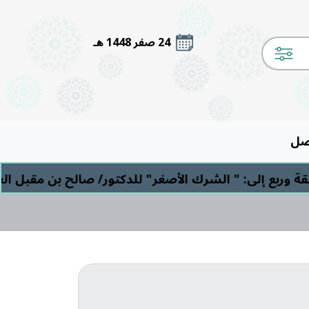
24 صفر 1448 هـ
صل
إلى: " الشرك الأصغر" للدكتور/ صالح بن مقبل العصيمي 