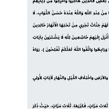
ْ بَعْضٍ فَالَّذِينَ هَاجَرُوا وَأُخْرِجُوا مِنْ دِيَارِهِمْ
ًا مِنْ عِنْدِ اللَّهِ وَاللَّهُ عِنْدَهُ حُسْنُ الثَّوَابِ، لَا
ْ لَهُمْ جَنَّاتٌ تَجْرِي مِنْ تَحْتِهَا الْأَنْهَارُ خَالِدِينَ
َا أُنْزِلَ إِلَيْهِمْ خَاشِعِينَ لِلَّهِ لَا يَشْتَرُونَ بِآيَاتِ
َرَابِطُوا وَاتَّقُوا اللَّهَ لَعَلَّكُمْ تُفْلِحُونَ ﴾. رَوَاهُ
والأرْضِ واخْتِلَافِ اللَّيْلِ والنَّهَارِ لَآيَاتٍ لِأُولِي
ثَلاث مَرَّاتٍ، فَكَرَّرَهَا، ثَلَاث مَرَّاتٍ، حَيْثُ ذَكَرَ