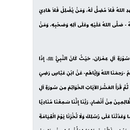
هْدِ اللهُ فَلاَ مُضِلَّ لَهُ، وَمَنْ يُضْلِلْ فَلاَ هَادِيَ
يلُهُ - صَلَّى اللهُ عَلَيْهِ وعَلَى آلِهِ وَصَحْبِهِ، وَمَنْ
ْ سُوْرَةِ آلِ عِمْرَان، حَيْثُ كَانَ النَّبِيُّ ﷺ، إِذَا
ُ -رَحِمَنَا اللهُ وَإِيَّاهُم- عَنْ ابْنِ عَبَّاسٍ رَضِيَ
مَّ قَرَأَ العَشْرَ الآيَاتِ الخَوَاتِمَ مِن سُورَةِ آلِ
ّالِمِينَ مِنْ أَنْصَارٍ، رَبَّنَا إِنَّنَا سَمِعْنَا مُنَادِيًا
نَا مَا وَعَدْتَنَا عَلَى رُسُلِكَ وَلَا تُخْزِنَا يَوْمَ الْقِيَامَةِ