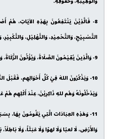
وَأُلُوهِيَّتِهِ، وَحُقُوقِهِ.
8- فَالَّذِيْنَ يَنْتَفِعُونَ بِهَذِهِ الآيَاتِ، هُمْ أَصْ
التَّسْبِيْحِ، وَالتَّحْمِيْدِ، وَالتَّهْلِيْلِ، وَالتَّكْبِيْرِ، 
9- وَالَّذِينَ يُقِيْمُونَ الصَّلَاةَ، وَيُؤْتُونَ الزَّكَاةَ، وَيَصُومُونَ للهِ، وَيَحُجُّونَ.
10- وَيَذْكُرُونَ اللهَ فِيْ كُلِّ أَحْوَالِهِم، فَقَبْلَ ا
وَيَدْخُلُونَهُ وَهُم للهِ ذَاكِرِيْنَ، عِنْدَ أَكْلِهِم هُمْ ع
11- وَهَذِهِ العِبَادَات الَّتِي يَقُومُونَ بِهَا، بِسَبَب
وَالأَرْضِ، لَا لعبًا وَلَا لهوًا وَلَا عَبَثَاً، وَلَا بَاطِلَاً، ب