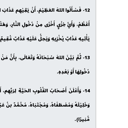
12- فَسْأَلُوا اللهَ العَظِيْمَ، أَنْ يَقِيْهِم عَذَابَ النّ
أَعْظَمُ، وَأَيُّ خِزْيٍ أَخْزَى مِنْ دُخُولِ النَّارِ، وَه
يَأْتِيهِ عَذَابٌ يُخْزِيهِ وَيَحِلُّ عَلَيْهِ عَذَابٌ مُّقِيمٌ
13- ثُمَّ بَيَّنَ اللهَ سُبْحَانَهُ وَتَعَالَى، بِأَنَّ مَن
دُخُولِهَا أَوْ بَعْدِهِ.
14- وَأَعْلَنَ أَصْحَابُ القُلُوبِ الحَيَّةِ لِرَبِّهِم،
وَخَلِيْلَهُ وَمُصْطَفَاهُ، وَمُجْتَبَاهُ، مُحَّمَّدٌ بنُ عَبْد
مُّنِيرًا﴾.