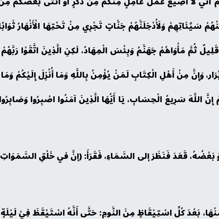
مْ أَنِّي لَا أُضِيعُ عَمَلَ عَامِلٍ مِنْكُمْ مِنْ ذَكَرٍ أَوْ أُنْثَى بَعْضُكُمْ مِن
هُمْ سَيِّئَاتِهِمْ وَلَأُدْخِلَنَّهُمْ جَنَّاتٍ تَجْرِي مِنْ تَحْتِهَا الْأَنْهَارُ ثَوَاب
 قَلِيلٌ ثُمَّ مَأْوَاهُمْ جَهَنَّمُ وَبِئْسَ الْمِهَادُ، لَكِنِ الَّذِينَ اتَّقَوْا رَبَّهُم
أَبْرَار، وَإِنَّ مِنْ أَهْلِ الْكِتَابِ لَمَنْ يُؤْمِنُ بِاللَّهِ وَمَا أُنْزِلَ إِلَيْكُمْ وَم
هِمْ إِنَّ اللَّهَ سَرِيعُ الْحِسَابِ، يَا أَيُّهَا الَّذِينَ آمَنُوا اصْبِرُوا وَصَابِرُوا و
، أوْ بَعْضُهُ، قَعَدَ فَنَظَرَ إلى السَّمَاءِ، فَقَرَأَ: (إنَّ في خَلْقِ السَّمَوَاتِ 
هَا، بَعْدَ كُلِّ اسْتِيْقَاظٍ مِنَ النَّومِ: حَتَّى أَنَّهُ اسْتَيْقَظَ فِيْ لَيْلَةٍ 