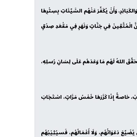
الكَبَائِرِ، وَأَنْ يُكَفِّرَ عَنْهُم السَّيِّئَاتِ بِسِتْرِهَا
ِنَّ الْمُتَّقِينَ فِي جَنَّاتٍ وَنَهَرٍ فِي مَقْعَدِ صِدْقٍ
ْ يُحَقِّقَ اللهُ لَهُم مَا وَعَدَهُم عَلَى لِسَانِ رُسلِهِ،
َا رَبْ، خاصةً إِذَا كَرَّرَهَا خَمْسُ مَرَّاتٍ، اسْتَجَابَ
نْ يُضَيِّعَ دَعَوَاتُهُم، وَلَا أَعْمَالُهُم، فَسيُثِيْبُهُم