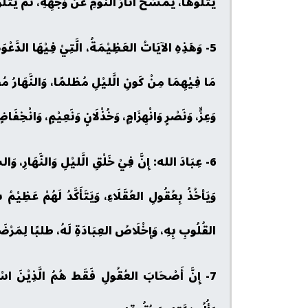
يَتْلُوهَا، يَمْسَحُ آثَارَ النَّومِ عَنْ وَجْهِهِ، ثُمَّ يَتْلُو
5- وَهَذِهِ الآيَاتُ العَظِيْمَةُ، الَّتِيْ فِيْهَا الدَّعْ
مَا فِيْهِمَا مِنْ كَونِ الَّليْلِ مُظلمًا، وَالنَّهَارُ مُضي
وَعِزٍّ، وَنَصْرٍ وَانْهِزَامٍ، وَخُذْلَانٍ وَنَعِيْمٍ، وَانْخِفَاض
6- عِبَادَ الله: إِنَّ فِيْ خَلْقِ الَّليْلِ وَالنَّهَارِ، 
وَيَأخُذُ بِعُقُولِ العُقَلَاءِ، وَيَتَأَكَّدُ لَهُمْ عَظِيْم
القُلُوبِ بِهِ، وَإِخْلَاصُ العِبَادَةِ لَهُ، طلبًا لِمَرْضَ
7- إِنَّ أَصْحَابَ العُقُولِ فَقَط هُمُ الَّذِيْنَ اسْتَيْ