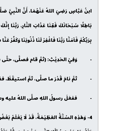
ابنُ عَبَّاسٍ رَضِيَ اللهُ عَنْهُمَا، أَنَّ النَّبِيَّ ص
بَاطِلًا سُبْحَانَكَ فَقِنَا عَذَابَ النَّارِ، رَبَّنَا إِنَّكَ 
بِرَبِّكُمْ فَآمَنَّا رَبَّنَا فَاغْفِرْ لَنَا ذُنُوبَنَا وَكَفِّرْ عَن
-
وَفِيْ الحَدِيْثِ: (ثمَّ قام فصلَّى، حتَّى 
-
ثمَّ نامَ قَدْرَ ما صلَّى، ثمَّ استيقَظَ، ففعَل
-
ففعَلَ رسولُ اللهِ صلَّى اللهُ عليه وسلَّمَ ث
4- وَهَذِهِ السُنَّةُ العَظِيْمَةُ، قَدْ لَا يَعْلَمُ بَعْ