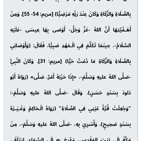
بِالصَّلَاةِ وَالزَّكَاةِ وَكَانَ عِنْدَ رَبِّهِ مَرْضِيًّا) [مريم: 54- 55]. وَمِنْ
أَهَـمِّيَّتِهَا أَنَّ اللهُ -عَزَّ وَجَلَّ- أَوْصَى بِهَا عِيسَى -عَلَيْهِ
السَّلَامُ-، حِينَمَا تَكَلَّمَ فِي الْـمَهْدِ صَبِيًّا، فَقَالَ: (وَأَوْصَانِي
بِالصَّلَاةِ وَالزَّكَاةِ مَا دُمْتُ حَيًّا) [مريم: 31]. وَكَانَ النَّبِيُّ
-صَلَّى اللهُ عليهِ وَسَلَّمَ-، «إِذَا حَزَبَهُ أَمْرٌ، صَلَّى» (رَوَاهُ أَبُو
دَاودَ بِسَنَدٍ حَسَنٍ). وَقَالَ -صَلَّى اللهُ عليهِ وَسَلَّمَ-:
"وَجُعِلَتْ قُرَّةُ عَيْنِي فِي الصَّلَاةِ" (رَوَاهُ الْـحَاكِمُ وَغَـيْـرُهُ
بِسَنَدٍ صَحِيحٍ). وَأُسْرِيَ بِهِ، -صَلَّى اللهُ عليهِ وَسَلَّمَ-، مِنْ
مَكَّةَ إِلَى بَيْتِ المَقْدِسِ، وَعُرِجَ بِهِ إِلَى السَّمَاءِ، لِيَتَلَقَى