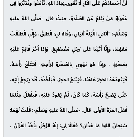
أَنَّ أَجْسَادَكُمْ عَلَى النَّارِ لَا تَقْوَى.عِبَادَ اللهِ، تَأَمَّلُوا وَتَدَبَّرُوا فِي
عُقُوبَةِ مَنْ يَنَامُ عَنِ الصَّلَاةِ، حَيْثُ قَال -صَلَّى اللهُ عليهِ
وَسَلَّمَ-: "أَتَانِي اللَّيْلَةَ آَتِيَانِ، وَقَالَا لِي: انْطَلِقْ، وَإِنِّي انْطَلَقْتُ
مَعَهُمَا، وَإِنَّا أَتَيْنَا عَلَى رَجُلٍ مُضْطَجِعْ، وَإِذَا آَخَرُ قَائِمٌ عَلَيْهِ
بِصَخْرَةٍ ، وَإِذَا هُوَ يَهْوِي بِالصَّخْرَةِ لِرَأْسِهِ، فَيَثْلَغُ رَأْسَهُ،
فَيَتَهَدْهَدُ الحَجَرُ هَاهُنَا، فَيْتَبَعُ الحَجَرَ، فَيَأْخُذُهُ، فَلَا يَرْجِعُ إِلَيْهِ،
حَتَّى يَصُحَّ رَأْسُهُ، كَمَا كَانَ، ثُمَّ يَعُودُ عَلَيْهِ، فَيَفْعَلُ مِثْلَمَا
فَعَلَ المَرَّةَ الأُولَى. قَالَ، -صَلَّى اللهُ عليهِ وَسَلَّمَ-: قُلْتُ لَهُمَا:
سُبْحَانَ اللهِ! مَا هَذَانِ؟ فَقَالَا لِي: إِنَّهُ الرَّجُلُ يَأْخُذُ القُرْآنَ ،