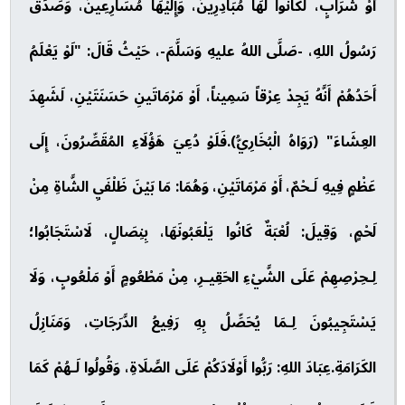
أَوْ شَرَابٍ، لَكَانُوا لَهَا مُبَادِرِينَ، وَإِلَيْهَا مُسَارِعِينَ، وَصَدَقَ
رَسُولُ اللهِ، -صَلَّى اللهُ عليهِ وَسَلَّمَ-، حَيْثُ قَالَ: "لَوْ يَعْلَمُ
أَحَدُهُمْ أَنَّهُ يَجِدْ عِرْقاً سَمِيناً، أَوْ مَرْمَاتَينِ حَسَنَتَيْنِ، لَشَهِدَ
العِشَاءَ" (رَوَاهُ الْبُخَارِيُّ).فَلَوْ دُعِيَ هَؤُلَاءِ المُقَصِّرُونَ، إِلَى
عَظْمٍ فِيهِ لَـحْمٌ، أَوْ مَرْمَاتَيْنِ، وَهُمَا: مَا بَيْنَ ظَلْفَيِ الشَّاةِ مِنْ
لَحْمٍ، وَقِيلَ: لُعْبَةٌ كَانُوا يَلْعَبُونَهَا، بِنِصَالٍ، لَاسْتَجَابُوا؛
لِـحِرْصِهِمْ عَلَى الشَّيْءِ الحَقِيـرِ، مِنْ مَطْعُومٍ أَوْ مَلْعُوبٍ، وَلَا
يَسْتَجِيبُونَ لِـمَا يُحَصِّلُ بِهِ رَفِيعُ الدَّرَجَاتِ، وَمَنَازِلُ
الكَرَامَةِ.عِبَادَ اللهِ: رَبُّوا أَوْلَادَكُمْ عَلَى الصَّلَاةِ، وَقُولُوا لَـهُمْ كَمَا