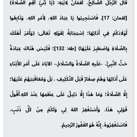
قَالَ الرَّجُلُ الصَّالِحُ، لُقْمَانُ لِابْنِهِ: (يَا بُنَيَّ أَقِمِ الصَّلَاةَ)
[لقمان: 17]. فَاسْتَجِيبُوا يَا عِبَادَ اللهِ، لِأَمْرِ اللهِ، وَتَابِعُوا
أَوْلَادَكُمْ فِي أَدَائِهَا؛ اِسْتِجَابَةً لِقَوْلِهِ تَعَالَى: (وَأْمُرْ أَهْلَكَ
بِالصَّلَاةِ وَاصْطَبِرْ عَلَيْهَا) [طه: 132]؛ فَلَيْسَ هُنَاكَ عِبَادَةٌ
حَثَّ النَّبِيُّ، -عَلَيهِ الصَّلَاةُ وَالسَّلَامُ،- الآبَاءَ عَلَى أَمْرِ الأَبْنَاءِ
عَلَى أَدَائِهَا وَهُمْ صِغَارٌ قَبْلَ التَّكْلِيفِ ، بَلْ وَمُعَاقَبَتِهُمْ عَلَيْهَا؛
إِلَّا الصَّلَاةَ؛ وَمَا هَذَا إِلَّا دَلِيلٌ عَلَى عِظَمِهَا عِنْدَ اللهِ.أَقُولُ
قَوْلِي هَذَا، وَأَسْتَغْفِرُ اللهَ لِي وَلَكُمْ مِنْ كُلِّ ذَنْبٍ،
فَاسْتَغْفِرُوهُ، إِنَّهُ هُوَ الغَفُورُ الرَّحِيمُ.