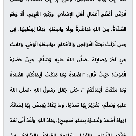
فَرْضَ أَعْظَمِ أَعْمَالِ أَهْلِ الإِسْلَامِ، وَرُكْنِهِ القَوِيمِ، أَلَا وَهُوَ
الصَّلَاةُ، مِنَ اللهِ مُبَاشَرَةً وَبِلَا وَاسِطَةٍ، بَيَانًا لِعِظَمِهَا، فِي
حِينِ نَزَلَتْ بَقِيَةُ الفَرَائِضِ وَالأَحْكَامِ، بِوَاسِطَةِ الْوَحْيِ. وَكَانتَ
هِيَ آخَرُ وَصَايَاهُ -صَلَّى اللهُ عليهِ وَسَلَّمَ- حِينَ حَضَرَهُ
الْمَوْتُ؛ حَيْثُ قَالَ: "الصَّلَاةَ وَمَا مَلَكَتْ أَيْمَانُكُمْ، الصَّلَاةَ
وَمَا مَلَكَتْ أَيْمَانُكُمْ "، حَتَّى جَعَلَ رَسُولُ اللهِ -صَلَّى اللهُ
عليهِ وَسَلَّمَ- يُغَرْغِرُ بِهَا صَدْرُهُ، وَمَا يَكَادُ يُفِيضُ بِهَا لِسَانُهُ.
(رَوَاهُ أَحْـمَدُ وَغَـيْـرُهُ بِسَنَدٍ صَحِيحٍ). عِبَادَ اللهِ، وَلَقَدْ أَتَى بَعْدَ
هَؤُلَاءِ الأَنْبِيَاءِ، وَالرَّسُلِ -عَلَيْهِمُ الصَّلَاةُ وَالسَّلَامُ- مَنْ