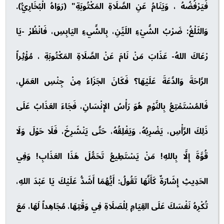
فَيَرْفُضُهُ ، وَيَنَامُ عَنِ الصَّلَاةِ المَكْتُوبَةِ" (رَوَاهُ الْبُخَارِيُّ).
وَالثَلْغُ: ضَرْبُ الشَّيْءِ اللَيِّنِ، بِالشَّيءِ اليَابِسِ، فَانْظُرْ -يَا
رْعَاكَ اللهُ- عَذَابَ مَنْ نَامَ عَنْ الصَّلَاةِ المَكْتُوبَةِ ، مُؤْثِراً
الرَّاحَةَ وَالدَّعَةَ عَلَيْهَا؟ فَكَانَ الجَزَاءُ مِنْ جِنْسِ العَمَلِ،
فَالمُسْتَمْتِعُ بِالنَّوْمِ هُوَ رَأْسُ الإِنْسَانِ، فَجَاءَ العَذَابُ عَلَى
ذَلِكَ الرَّأْسِ، يَضْرِبُهُ، وَيَفْلِقُهُ، حَتَّى يَنْشَرِخَ، فَلَا حَوْلَ وَلَا
قُوَّةَ إِلَّا بِاللهِ! مَنْ يَسْتَطِيعُ تَحَمُّلَ هَذَا العَذَابِ! وَفِي
الحَدِيثِ إِشَارَةٌ كَأَنَّهَا تَقُولُ: أَيُّهُمَا أَشَدُّ عَلَيْكَ يَا عَبْدَ اللهِ،
تُكْرِهُ نَفْسَكَ عَلَى القِيَامِ لِلْصَلَاةِ فِي وَقْتِهَا، مُجَاهِداً لَهَا، مَعَ