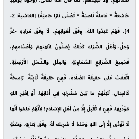
صَلَاتُهُمْ، وَلَا تُفِيدُهُمْ، كَمَا قَالَ اللهُ تَعَالَى: (وُجُوهٌ يَوْمَئِذٍ
خَاشِعَةٌ * عَامِلَةٌ نَاصِبَةٌ * تَصْلَى نَارًا حَامِيَةً) [الغاشية: 2-
4]، فَهُمْ عَبَدُوا اللهَ، وِفْقَ أَهْوَائِهِمْ، لَاَ وِفْقَ مُرَادِهِ -عَزَّ
وَجَلَّ-.وَأَهْلُ الشِّرْكِ كَذَلِكَ يُصَلُّونَ لِآلِهَتِهِمْ وَأَصْنَامِهِمْ،
فَجَمِيعُ الشَّرَائِعِ السَّمَاوِيَةِ، وَالمِلَلِ وَالـنِّـحَلِ الأَرْضِيَّةِ،
اتَّفَقَتْ عَلَى حَقِيقَةِ الصَّلَاةِ، فَهِيَ حَقِيقَةٌ ثَابِتَةٌ، رَاسِخَةٌ
كَالجِبَالِ، لَكِنَّهُمْ مَا بَيْنَ مُشْرِكٍ فِي أَدَائِهَا، أَوْ لِغَيْرِ اللهِ
مُؤَدِّيهَا، فَهِيَ لَا تُقْبَلُ إِلَّا مِنْ أَهْلِ الإِسْلَامِ؛ لِأَنَّهُمْ عَلِمُوا أَنَّهَا
لَا تُؤَدَّى إِلَّا إِلَى اللهِ وَحْدَهُ لَا شَرِيكَ لَهُ، وِفْقَ كِتَابِهِ، وَسُنَّةِ