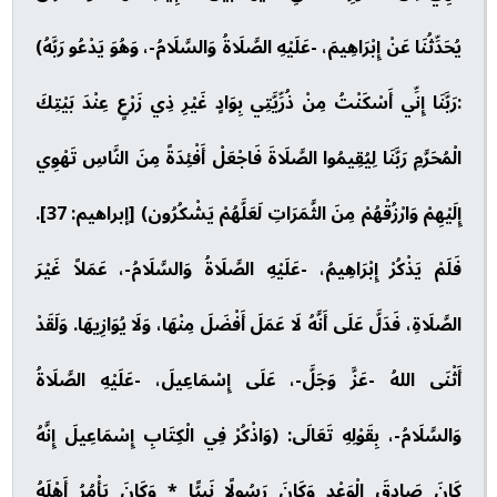
يُحَدِّثُنَا عَنْ إِبْرَاهِيمَ، -عَلَيْهِ الصَّلَاةُ وَالسَّلَامُ-، وَهُوَ يَدْعُو رَبَّهُ)
:رَبَّنَا إِنِّي أَسْكَنْتُ مِنْ ذُرِّيَّتِي بِوَادٍ غَيْرِ ذِي زَرْعٍ عِنْدَ بَيْتِكَ
الْمُحَرَّمِ رَبَّنَا لِيُقِيمُوا الصَّلَاةَ فَاجْعَلْ أَفْئِدَةً مِنَ النَّاسِ تَهْوِي
إِلَيْهِمْ وَارْزُقْهُمْ مِنَ الثَّمَرَاتِ لَعَلَّهُمْ يَشْكُرُون) [إبراهيم: 37].
فَلَمْ يَذْكُرْ إِبْرَاهِيمُ، -عَلَيْهِ الصَّلَاةُ وَالسَّلَامُ-، عَمَلاً غَيْرَ
الصَّلَاةِ، فَدَلَّ عَلَى أَنَّهُ لَا عَمَلَ أَفْضَلَ مِنْهَا، وَلَا يُوَازِيهَا. وَلَقَدْ
أَثْنَى اللهُ -عَزَّ وَجَلَّ-، عَلَى إِسْمَاعِيلَ، -عَلَيْهِ الصَّلَاةُ
وَالسَّلَامُ-، بِقَوْلِهِ تَعَالَى: (وَاذْكُرْ فِي الْكِتَابِ إِسْمَاعِيلَ إِنَّهُ
كَانَ صَادِقَ الْوَعْدِ وَكَانَ رَسُولًا نَبِيًّا * وَكَانَ يَأْمُرُ أَهْلَهُ