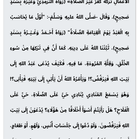
الأَعْمَالِ تَرْكُهُ كُفْرٌ غَيْرَ الصَّلَاةِ» (رَوَاهُ التِّرْمِذِيُّ وَغَيْرُهُ بِسَنَدٍ
صَحِيحٍ). وَقَالَ -صَلَّى اللهُ عليهِ وَسَلَّمَ-: "أَوَّلُ مَا يُحَاسَبُ
بِهِ الْعَبْدُ يَوْمَ الْقِيَامَةِ الصَّلَاةُ" (رَوَاهُ أَحْـمَدُ وَغَـيْـرُهُ بِسَنَدٍ
صَحِيحٍ)، ثَبَّتْنَا اللهُ عَلَى دِينِهِ. كَمَا أَنَّ فِي تَرْكِهَا مِنْ سُوءِ
الخُلُقِ، وَقِلَّةِ المُرُوءَةِ، مَا فِيهِ، فَكَيْفَ يُدْعَى عَبْدُ اللهِ إِلَى
بَيْتِ اللهِ فَيَرْفُضُ؟! وَيَأْمُرُهُ اللهُ أَنْ يَأْتِي إِلَى بَيْتِهِ فَيَأْبَى؟!
وَهُوَ يَسْمَعُ المُنَادِي يُنَادِي حَيَّ عَلَى الصَّلَاةِ، حَيِّ عَلَى
الْفَلَاحِ؟ هَلْ رَأَيْتُمْ أَسْوَأَ أَخْلَاقًا مِنْ هَؤُلَاءِ؟ يُدْعَوْنَ إِلَى بَيْتِ
اللهِ فَيَرْفُضُونَ، وَلَوْ دُعُوا إِلَى جَلَسَاتِ أُنْسٍ، وَلَهْوٍ، أَوْ طَعَامٍ،