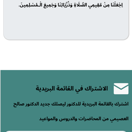
اِجْعَلْنَا مِنْ مُقِيمِي الصَّلَاةِ وَذُرِّيَاتِنَا وَجَمِيعَ الْـمُسْلِمِينَ.
الاشتراك في القائمة البريدية
اشترك بالقائمة البريدية للدكتور ليصلك جديد الدكتور صالح
العصيمي من المحاضرات والدروس والمواعيد