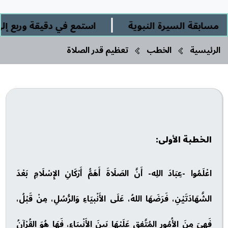
|
ابقة السيرة النبوية
استمع في دقيقة وربع إلى: "
الرئيسية
الخطب
تعظيم قدر الصلاة
الخطبة الأولى:
اعْلَمُوا -عِبَادَ اللِه- أَنَّ الصَلَاةَ أَهَمُّ أَرْكَانِ الإِسْلَامِ بَعْدَ
الشَّهَادَتَيْنِ، فَرَضَهَا اللهُ، عَلَى الأَنْبيَاءِ وَالرُّسُلِ، مِنْ قَبْلُ،
فَهِيَ مِنَ الأُمُورِ المُتَّفقِ عَلَيْهَا بَينَ الأَنْبِيَاءِ، فَهَا هُوَ القُرْآنُ