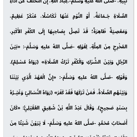
نَبِيِّهِ، -صَلَّى اللهُ عليهِ وَسَلَّمَ-.عِبَادَ اللهِ، إِنَّ التَّخَلُّفَ عَنْ أَدَاءِ
الصَّلَاةِ جَـمَاعَةً، أَوْ النَّوْمِ عَنْهَا تَكَاسُلًا، مُنْكَرٌ عَظِيمٌ،
وَمَعْصِيَةٌ ظَاهِرَةٌ؛ قَدْ تَصِلُ بِصَاحِبِهَا إِلَى الكُفْرِ الأَكْبَرِ،
المُخْرِجِ مِنَ المِلَّةِ، لِقَوْلِهِ -صَلَّى اللهُ عليهِ وَسَلَّمَ-: «بَيْنَ
الرَّجُلِ وَبَيْنَ الشِّرْكِ وَالْكُفْرِ تَرْكُ الصَّلَاةِ» (رَوَاهُ مُسْلِمٌ).
وَقَوْلِهِ -صَلَّى اللهُ عليهِ وَسَلَّمَ-: «إِنَّ الْعَهْدَ الَّذِي بَيْنَنَا
وَبَيْنَهُمِ الصَّلَاةُ، فَمَنْ تَرَكَهَا فَقَدْ كَفَرَ» (رَوَاهُ النَّسَائِيُ وَغَيْـرُهُ
بِسَنَدٍ صَحِيحٍ). وَقَالَ عَبْدُ اللَّهِ بْنُ شَقِيقٍ العُقَيْلِيُّ: «كَانَ
أَصْحَابُ مُحَمَّدٍ -صَلَّى اللهُ عليهِ وَسَلَّمَ- لَا يَرَوْنَ شَيْئًا مِنَ