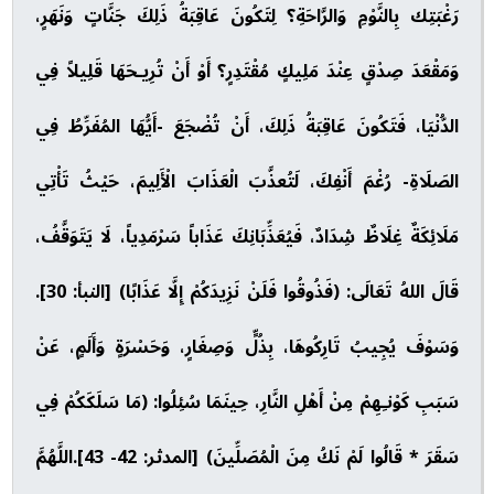
رَغْبَتِك بِالنَّوْمِ وَالرَّاحَةِ؟ لِتَكُونَ عَاقِبَةُ ذَلِكَ جَنَّاتٍ وَنَهَرٍ،
وَمَقْعَدَ صِدْقٍ عِنْدَ مَلِيكٍ مُقْتَدِرٍ؟ أَوْ أَنْ تُرِيـحَهَا قَلِيلاً فِي
الدُّنْيَا، فَتَكُونَ عَاقِبَةُ ذَلِكَ، أَنْ تُضْجَعَ -أَيُّهَا المُفَرِّطُ فِي
الصَلَاةِ- رُغْمَ أَنْفِكَ، لَتُعذَّبَ الْعَذَابَ الْأَلِيمَ، حَيْثُ تَأْتِي
مَلَائِكَةٌ غِلَاظٌ شِدَادٌ، فَيُعَذِّبَانِكَ عَذَاباً سَرْمَدِياً، لَا يَتَوَقَّفُ،
قَالَ اللهُ تَعَالَى: (فَذُوقُوا فَلَنْ نَزِيدَكُمْ إِلَّا عَذَابًا) [النبأ: 30].
وَسَوْفَ يُجِيبُ تَارِكُوهَا، بِذُلٍّ وَصِغَارٍ، وَحَسْرَةٍ وَأَلَمٍ، عَنْ
سَبَبِ كَوْنـِهِمْ مِنْ أَهْلِ النَّارِ، حِينَمَا سُئِلُوا: (مَا سَلَكَكُمْ فِي
سَقَرَ * قَالُوا لَمْ نَكُ مِنَ الْمُصَلِّينَ) [المدثر: 42- 43].اللَّهُمَّ