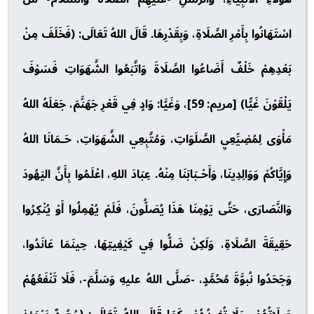
اسْتَهَانُوا بِأَمْرِ الصَّلَاةِ، وَبِقَدْرِهَا. قَالَ اللهُ تَعَالَى: (فَخَلَفَ مِنْ
بَعْدِهِمْ خَلْفٌ أَضَاعُوا الصَّلَاةَ وَاتَّبَعُوا الشَّهَوَاتِ فَسَوْفَ
يَلْقَوْنَ غَيًّا) [مريم: 59]، وَغَيَّا: وَادٍ فِي قَعْرِ جَهَنَّمَ، جَعَلَهُ اللهُ
مَأْوَى لِمُضِيِّعِيِ الصَّلَوَاتِ، وَمُتَّبِعِي الشَّهَوَاتِ، حَـمَانَا اللهُ
وَإِيَّاكُمْ وَوَالِدِينَا، وَأَحْـبَابَنَا مِنْهُ. عِبَادَ اللهِ، اعْلَمُوا بِأَنَّ اليَهُودَ
وَالنَّصَارَى، حَتَّى يَوْمِنَا هَذَا يُصَلُّونَ، فَلَمْ يُهْمِلُوا أَوْ يُنْكِرُوا
حَقِيقَةَ الصَّلَاةِ، وَلَكِنْ ضَلُّوا فِي كَيْفِيتِهَا، حِينَمَا عَانَدُوا،
وَجَحَدُوا نُبوَّةَ مُحُمَّدٍ، -صَلَّى اللهُ عليهِ وَسَلَّمَ-، فَلَا تَنْفَعُهُمْ