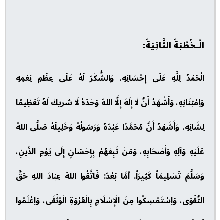
الْـخُطْبَةُ الثَّانِيَةُ:
الْحَمْدُ لِلَّهِ عَلَى إِحْسَانِهِ، وَالشُّكْرُ لَهُ عَلَى عِظَمِ نِعَمِهِ
وَاِمْتِنَانِهِ، وَأَشْهَدُ أَنَّ لَا إِلَهَ إِلَّا اللهُ وَحْدَهُ لَا شريكَ لَهُ تَعْظِيمًا
لِشَانِهِ، وَأَشَهَدُ أَنَّ مُحَمَّدًا عَبْدُهُ وَرَسُولُهُ وَخَلِيلَهُ صَلَّى اللهُ
عَلَيْهِ وَآلِهِ وَأَصْحَابِهِ، وَمَنْ تَبِعَهُمْ بِإِحْسَانٍ إِلَى يَوْمِ الدِّينِ،
وَسَلَّمَ تَسْلِيمَاً كَثِيرَاً. أمَّا بَعْدُ: فَاتَّقُوا اللهَ عِبَادَ اللهِ حَقَّ
التَّقْوَى، وَاِسْتَمْسِكُوا مِنَ الْإِسْلَامِ بِالْعُرْوَةِ الْوُثْقَى، وَاِعْلَمُوا