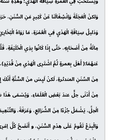
وَيُسْتَحَبُّ فِي الْعمرةِ سِيَاقَةُ الْهَدَيِ؛ وَهَذِهِ سُنَّةُ غَف
وَلكنْ الْعَجَلَةَ وَاِنْشِغَالَنَا عَنْ كَثِيرٍ مَنِ السُّنَنِ، حَر
وَدَليلُ سِيَاقَةِ الْهَدْيِ فِي الْعُمْرَةِ، مَا رَوَاهُ الْبُخَار
مِائَةً مِنْ أَصْحَابِهِ، حَتَّى إِذَا كَانُوا بِذِي الْحُلَيْفَةِ، قَل
عَنهُمَا:( أَهَلَ بِعمرةٍ ثُمَّ اشْتَرِى الْهَدْي مِنْ قُدَيْدٍ)، و
مِنَ السَّنَنِ المندثرةِ، لَكنْ لَيِسَ منَ السُّنَّةِ أَنّكَ إِذَا
مِنْ أَدْنَى حِلٍّ عندَ بَعْضِ الْعُلَمَاءِ، وَيُسْمَى هَذَا سَوقَ
وَالْبِدَعُ تَقُومُ عَلَى هِدْمِ السُّنَنِ، و أَنَصْحُ كُلَّ اِمْرِئ