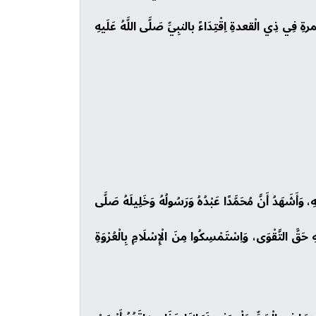
رةِ فِي ذِي الْقعدةِ اِقْتِدَاءً بالنبِيِّ صَلَّى اللَّهُ عَلَيهِ
ِهِ، وَأَشَهَدُ أَنَّ مُحَمَّدًا عَبْدُهُ وَرَسُولُهُ وَخَلِيلَهُ صَلَّى
هِ حَقَّ التَّقْوَى، وَاِسْتَمْسِكُوا مِنَ الْإِسْلَامِ بِالْعُرْوَةِ