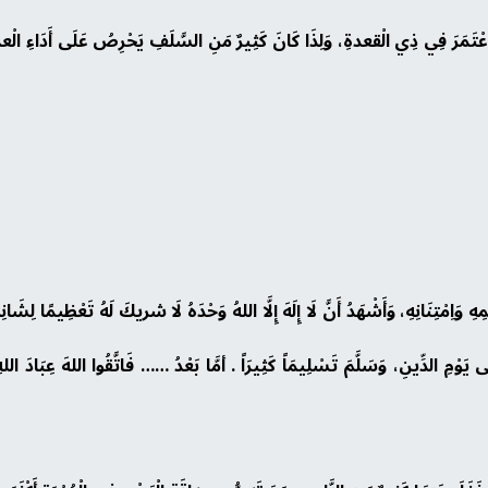
اِعْتَمَرَ فِي ذِي الْقعدةِ، وَلِذَا كَانَ كَثِيرٌ مَنِ السَّلَفِ يَحْرِصُ عَلَى أَدَاءِ الْعم
هِ وَاِمْتِنَانِهِ، وَأَشْهَدُ أَنَّ لَا إِلَهَ إِلَّا اللهُ وَحْدَهُ لَا شريكَ لَهُ تَعْظِيمًا لِشَان
لَى يَوْمِ الدِّينِ، وَسَلَّمَ تَسْلِيمَاً كَثِيرَاً . أمَّا بَعْدُ …… فَاتَّقُوا اللهَ عِبَادَ الل