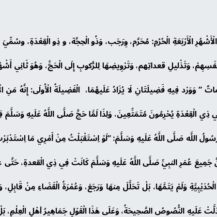
لْأَشْهُرِ الْأَرْبَعَةِ الْحُرُمِ: مُحَرَّم، وِرَجَب، وَذُو الْحِجَّة، و ذِو الْقِعْدَةِ، وسُمِّيَ بِ
 أَنَفَسِهِمْ، وَتَذْليلِ قعداتِهم، وَتَرْوِيضِهَا لِلرُّكوبِ إِلَى الْحَجِّ، وَهُوَ ثَانِي أَشْهُر
ومَاتٌ ” وَوَرْد فِيهِ فَضِيلَتَانِ لَا يُزَادُ عَلَيهُمَا، الْفَضِيلَةُ الْأُولَى: إِنَّهُ مَنِ ال
ِي ذِي الْقِعْدَةِ يُحْرِمُونَ مُتَمَتِّعِينَ، وَلِذَا لَمَّا حَجَّ صَلَّى اللَّهُ عَلَيهِ وَسَلَّمَ فِ
الَ رَسُولُ اللَّه صَلَّى اللَّهُ عَلَيهِ وَسَلَّمَ: “لَوْ اِسْتَقْبَلْتُ مِنْ أَمْرِي مَا اِسْتَدْ
لِأَنَّ جَمِيعَ عُمَرِ النبِيِّ صَلَّى اللَّهُ عَلَيهِ وَسَلَّمَ كَانَتْ فِي ذِي الْقعدةِ، حَتَّى 
ْحُدَيْبِيَّةِ وَلَمْ يَتَمَّهَا، بَلْ تَحَلَّلَ مِنهَا وَرَجَعَ، وَعُمْرَةُ الْقَضَاءِ مِنْ قَابِلِ، وَ
مَا دَلَّتْ عَلَيهِ النُّصُوصُ الصَّحِيحَةُ، وَعَلَى هَذَا الْقَوْلِ جَمَاهِيرُ أهْلِ الْعِلْم