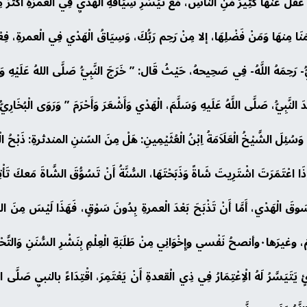
َلَ عَنهَا كَثِيرٌ مَنِ النَّاسِ، مَعَ تَيَسُّرِ سِيَاقَةِ الْهَدْيِ فِي الْعُمْرَةِ أَكْثَرَ مِن
َمَنَا مِنهَا وَمَنْ فَضْلِهَا، إلا مِنْ رَحِم رَبُّكَ، وَسِيَاقُ الْهَدْي فِي الْعمرةِ، فِعْلُ ا
ِيُّ- رَحِمَهُ اللَّهُ- فِي صَحِيحهُ، حَيْثُ قَال: ” خَرَجَ النَّبِيُّ صَلَّى اللهُ عَلَيْهِ وَ
َّدَ النَّبِيُّ، صَلَّى اللَّهُ عَلَيهِ وَسَلَّمَ، الْهَدْي وَأَشْعَرَ وَأَحْرَمَ ” وَرَوَى الْبُخَارِ
َسُئِلَ الشَّيْخُ الْعَلَاَمَةُ اِبْنُ الْعُثَيْمِينِ: هَلْ مِنَ السّننِ المندثرةِ: ذَبْحُ الْه
 اعْتَمَرَتَ اشْتَرِيتَ شَاةً وَذَبَحْتَهَا، السُّنَّةُ أَنْ تَسُوُّقَ الشَّاةَ مَعكَ تَأْتِي
 الْهَدْي، أَمَّا أَنْ تَذْبَحَ بَعْدَ الْعمرةِ بِدُونَ سَوْقٍ، فَهَذَا لَيْسَ مِنَ السَّنَة
الْحِلِّ، يَشْمَلُ جُزْءًا مِنَ الشَّرَائِعِ، وَعَرَفَةَ، وَالتَّنْعِيمَ، وغيرَها٠وأنصحُ نَفْسي وإِخْوَانِي مِنْ طَلَبَةِ ال
ٍ يَتَيَسَّرُ لَهُ الْاِعْتِمَارُ فِي ذِي الْقعدةِ أَنْ يَعْتَمِرَ، اقْتِدَاءً بالنبيِ صَلَّى ا