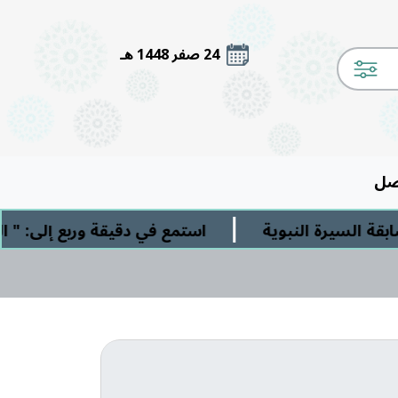
24 صفر 1448 هـ
صل
|
سيرة النبوية
استمع في دقيقة وربع إلى: " الشرك