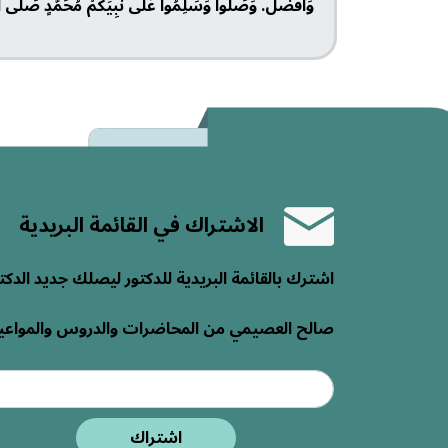
وَأفْضَلَ. وَصَلُّوا وَسَلِمُوا عَلَى نَبِي
الاشتراك في القائمة البريدية
اشترك بالقائمة البريدية للدكتور ليصلك جديد الدكت
صالح العصيمي من المحاضرات والدروس والمواعي
اشتراك