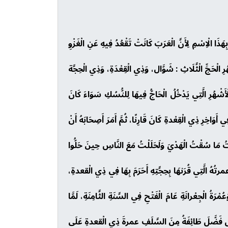
هَذَا الْاِسْمِ لِأَنَّ الْعَرَبَ كَانَتْ تَقْعُدُ فِيهِ عَنِ الْغَزْوِ
ِ الْحَجِّ الْثَّلَاثِ : شَوَّال، وَذِي الْقِعْدَةِ، وَذِي الْحِجَّة
ْأَشْهُرِ الَّتِي يَدْخُلُ الْحَاجُّ فِيهَا لِلنُّسُكِ سَوَاءَ كَانَ
ي أَوَاخِرِ ذِي الْقِعْدةِ كَانَ قَارِنًا، ثُمَّ أَمَرَ أَصِحَابَهُ أَنْ
بَرْتُ مَا سُقْتُ الْهَدْيَ وَلَحَلَلْتُ مَعَ النَّاسِ حِينَ حَلُّوا
عمرتُهُ الَّتِي قُرَنهَا بِحِجَّتِهِ أَحَرَمَ بِهَا فِي ذِي الْقعدةِ،
عُمْرَةُ الْجِعْرانَةِ عَامَ الْفَتْحِ فِي السَّنَةِ الثَّامِنَةِ، لَمَّا
ِ، بَلْ فَضَّلَ طَائِفَةُ مِنَ السَّلَفِ عمرةَ ذِي الْقعدةِ عَلَى