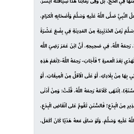
هَا فِي الْحَجِّ، بَلْ وَفِى زَمَانِنَا هَذَا سِيَاقَتُهُ أَيْسَرُ،
لنَّبِيِّ صَلَّى اللَّهُ عَلَيهِ وَسَلَّمَ وَأَصْحَابِهِ الْكرَامِ،
سَلَّمَ زَمَنَ الحُدَيْبِيَةِ مِنَ المَدِينَةِ فِي بِضْعَ عَشْرَةَ
يُّ، رَحِمَهُ اللَّهُ، فِي صَحِيحِهِ، أَنَّ ابْنَ عَمَرَ رَضِيَ اللَّه
َدْي بَعْدَ الْعمرةِ ؟ فَأَجَابَ- رَحِمَهُ اللَّهُ-:(نَعَمْ هَذِهِ
 بِهَا مِنْ بِلَادِكِ، أَوْ عَلَى الْأقلِّ مِنَ الْمِيقَاتِ، أَوْ
ِ)، اِنْتَهَى كَلَاَمُهُ رَحِمَهُ اللَّهُ، قُلْتُ: وَمِنْ أَدْنَى
ْعِلْمِ بِنَشْرِ السُّنَنِ وَالتَّحْذِيرِ مِنَ الْبِدْعِ؛ فَالسُّنَنِ تَقُومُ عَلى أنْقَاضِ الْبِدَعِ،
للَّهُ عَلَيهِ وَسَلَّمَ، وَلَوْ سَاقَ مَعهُ هَدْيًا كَانَ أكَمَلَ،