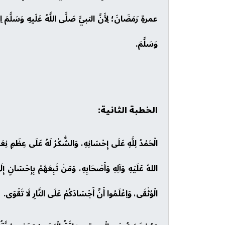
عمرةِ رَمَضَانَ؛ لِأَنَّ النبيَّ صَلَّى اللَّهُ عَلَيهِ وَسَلَّمَ 
وَسَلَّمَ.
الخطبة الثانية:
الْحَمْدُ لِلَّهِ عَلَى إِحْسَانِهِ، وَالشُّكْرُ لَهُ عَلَى عِظَمِ نِعَمِ
اللهُ عَلَيْهِ وَآلِهِ وَأَصْحَابِهِ، وَمَنْ تَبِعَهُمْ بِإِحْسَانٍ إِ
الْوُثْقَى، وَاِعْلَمُوا أَنَّ أَجْسَادَكُمْ عَلَى النَّارِ لَا تَقْوَى.