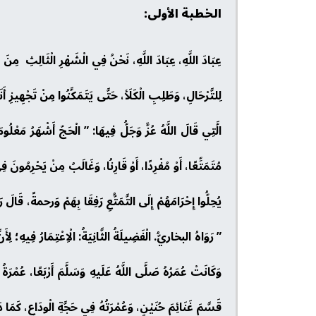
الخطبة الأولى:
عِبَادَ اللَّهِ، عِبَادَ اللَّهِ، نَحْنُ فِي الْشَهْرِ الْثَالِثِ مِنَ ا
لِلتَّرْحَالِ، وَطَلِبِ الْكَلَأ، حَتَّى يَتَمَكَّنُوا مِنْ تَجْهِيزِ
الَّتِي قَالَ اللَّهُ عُزَّ وَجَلُّ فِيهَا: ” الْحَجّ أَشْهَرُ مَعْلُ
مُتَمَتِّعًا، أَوْ مُفْرِدًا، أَوْ قَارِنُا، وَغَالَبُ مِنْ يَحْرِمُونَ ف
يُحِلُّوا إِحْرَامَهُمْ إِلَى التَّمَتُّعِ رَفِقَا بِهَمْ وَرحمةً، قَ
” رَوَاهُ البخاريُّ. الْفَضِيلَةُ الثَّانِيَةُ: الْاِعْتِمَارُ فِيهِ؛ 
وَكَانَتْ عُمَرُهُ صَلَّى اللَّهُ عَلَيهِ وَسَلَّمَ أَرْبَعًا، عُمْرَةُ ال
قَسَّمَ غَنَائِمَ حُنَيْنٍ، وَعُمْرَتُهُ فِي حَجَّةِ الْودَاعِ، كَ