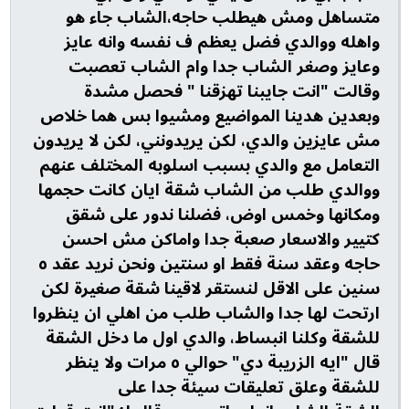
متساهل ومش هيطلب حاجه،الشاب جاء هو
واهله ووالدي فضل يعظم ف نفسه وانه عايز
وعايز وصغر الشاب جدا وام الشاب تعصبت
وقالت "انت جايبنا تهزقنا " فحصل مشدة
وبعدين هدينا المواضيع ومشيوا بس هما خلاص
مش عايزين والدي، لكن يريدونني، لكن لا يريدون
التعامل مع والدي بسبب اسلوبه المختلف عنهم
ووالدي طلب من الشاب شقة ايان كانت حجمها
ومكانها وخمس اوض، فضلنا ندور على شقق
كتيير والاسعار صعبة جدا واماكن مش احسن
حاجه وعقد سنة فقط او سنتين ونحن نريد عقد ٥
سنين على الاقل لنستقر لاقينا شقة صغيرة لكن
ارتحت لها جدا والشاب طلب من اهلي ان ينظروا
للشقة وكلنا انبساط، والدي اول ما دخل الشقة
قال "ايه الزريبة دي" حوالي ٥ مرات ولا ينظر
للشقة وعلق تعليقات سيئة جدا على