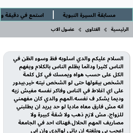
|
مسابقة السيرة النبوية
استمع في دقيقة وربع 
الرئيسية
الفتاوى
عضول الاب
السلام عليكم والدي اسلوبه فظ وسوء الظن في
الناس كثيرا ودائما يظلم الناس بالكلام ويفهم
الكل على حسب هواه ويمسك في كل كلمة
الشخص بيقولها حتى لو الشخص نيته خير،بيدور
على اي اغلاط في الناس وفاكر نفسه مفيش زيه
وديما يشكر ف نفسه،المهم والدي كان مفهمني
انه مش فارق معاه ماديا لو حد يريد ان يطلبني
للزواج، مش لازم ذهب ولا شقة كبيرة ولا
مصاريف المهم الحلال،فهناك احد في الجامعة
اعجب بي وبلغته ان ياتي لوالدي وان ابي