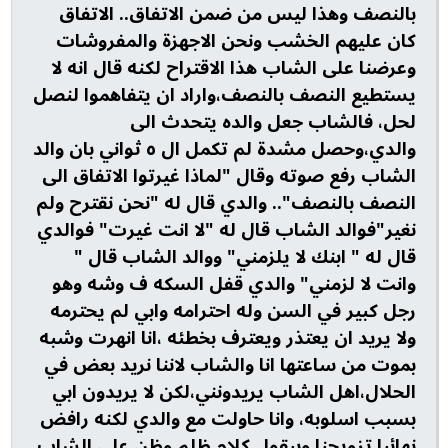
بالنصف وهذا ليس من ضمن الاتفاق.. الاتفاق
كان عليهم الخشب ونحن الاجهزة والمفروشات
وعرضنا على الشاب هذا الاقتراح لكنه قال انه لا
يستطيع النصف بالنصف،واراد ان يتفاهموا لنصل
لحل، فالشاب جعل والده يتحدث الى
والدي،وحصل مشدة لم تكمل ال ٥ ثواني بان والد
الشاب رفع صوته وقال "لماذا غيرتوا الاتفاق الى
النصف بالنصف".. والدي قال له "نحن نقترح ولم
نغير"فوالد الشاب قال له "لا انت غيرت" فوالدي
قال له " ابنك لا يلزمني" ووالد الشاب قال "
وانت لا لزمني" والدي قفل السكه ف وشه وهو
رجل كبير في السن وله احترامه وابي لم يحترمه
ولا يريد ان يعتذر ويعترف بخطئه ،انا انهرت وشبه
بموت من ساعتها انا والشاب لاننا نريد بعض في
الحلال،اهل الشاب يريدونني،لكن لا يريدون ابي
بسبب اسلوبه، وانا حاولت مع والدي لكنه رافض
نهائيا تزويجنا وبيقول كلام ظلم وظن على الشاب