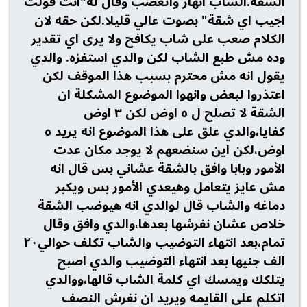
الشقة.الشاب انهار واتعصب وقال له"انت قولت
اجيب اي شقة" بصوت عالي قليلا.لكن حقه لان
الكلام صعب على شاب يكافح ولا يرى اي تقدير
وده مش طبع الشاب لكن والدي استفزه. والدي
يقول انه مش محترم بسبب هذا الموقف لكن
اعتذروا لبعض وانهوا الموضوع المشكلة ان
الشقة لا تصلح ل ٥ اوض لكن ٣ اوض
كفايا،والدي علق على هذا الموضوع انه يريد ٥
اوض،لكن اين سنضعهم لا يوجد مكان عدت
الأمور وبابا وافق بالشقة عشاني بس قال انه
مش عايز يتعامل وهيعدي الأمور بس ويكبر
دماغه والشاب قال لوالدي انه هيوضب الشقة
خلاص عشان نفرشها بعدها،والدي وافق وقال
تمام،بعد انتهاء التوضيب والشاب تكلف حوالي٢٠
الف جنيها بعد انتهاء التوضيب والدي اصبح
يتلكك ويمسك اي كلمة الشاب قالها،ووالدي
اتكلم على القايمه ويريد ان نفرش النصف