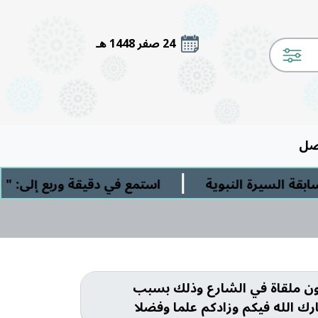
24 صفر 1448 هـ
صل
|
 السيرة النبوية
استمع في دقيقة وربع إلى: " ال
تكون ملقاة في الشارع وذلك بسبب
ك الله فيكم وزادكم علما وفضلا