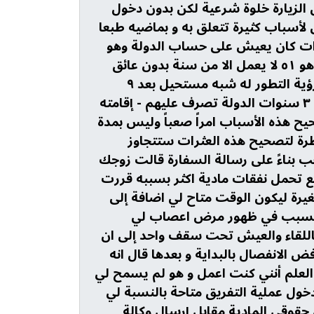
ل الزيارة خلوة شرعية لكن بدون دخول
لأسباب كثيرة تتعلق به و بماضيه طبعا
يكن يعمل قبل معرفتي وذلك ل ٩ سنوات كان يعيش على حساب الدولة وهو
شاب ليس كبير حيث دخل ألمانيا بعمر ٤٢ واليوم هو ٥١ لا يعمل الا من سنة بدون عائق
سابق - و كذلك ك لغة سيئة جعلت من السفارة رؤية التطور له شبه مستحيل بعد ٩
سنوات - لديه ولدين قواصر من طلاق سابق قبل ٣ سنوات الدولة تصرف عليهم - إقامته
حيح هذه الأسباب امراً صعباً وليس بمدة
 عاماً و المدة المنتظرة لتصحيح هذه العثرات ستتجاوز
ب بناءً على رسالة السفارة قالت زوجك
ع تحمل نفقات مادية اكثر بسببه قررت
غيرة ليكون الوقت متاح لي اضافة إلى
 السبب في ظهور مرض اعصاب لي
اللقاء والعيش تحت سقف واحد إلى ان
ض الانفصال بالبداية و بعدها قال انه
العلم أنني كنت اعمل و هو لم يسمح لي
دخول عملية التفريق متاحة بالنسبة لي
قوقي المادية مقابل إرسال وكالة