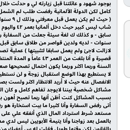
بوجود شهود و عائلتنا قبل زيارته لي و حدثت خلا
كامل لكن الدولة الألمانية رفضت طلب لم الشمل 
( حيث لم 
لازالت لاجئ ولم يعمل سابقا لتثبيتها ) عملية تص
قصيرة و أنا بلغت من العمر ٤٣
السنة وربما اكثر وربما يكون احتمال تصحيحها صع
لا يستطيع بهذا الوضع استقبال زوجة و لن نستطي
الانفصال عنه حيث لا أريد الانتظار اكثر ولست بص
مشاكل شخصية بيننا لايوجد تفاهم كامل و كان
بسبب المشاكل كنت أظن أنها ربما تصبح أهون ب
أتى رفض السفارة وأنا كثيرا ما بيت استخارة هو رف
مستعد شرط استرداد المال الذي أنفقه علي على 
بالعمل بعد زواجنا وأنا يتيمة الأبويين ليس لدي م
بالقانون لكن وقتها طويل فقلت له س أعفيك من ح