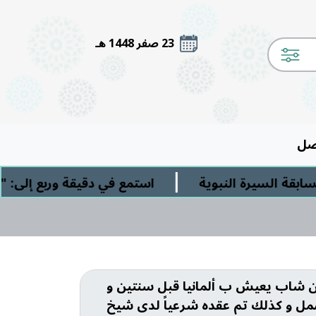
23 صفر 1448 هـ
صل
|
 السيرة النبوية
استمع في دقيقة وربع إلى: " ال
من شاب يعيش ب ألمانيا قبل سنتين و
لشمل و كذلك تم عقده شرعياً لدى شيخ