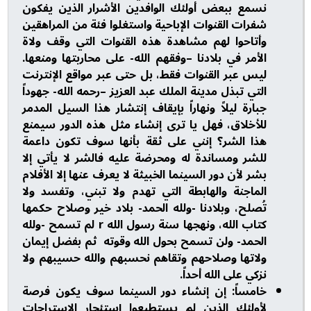
نسمع ببعض أولئك الوافدين الأشرار الذين يفكون
شفرات القنوات الإباحية واستغلوا فئة من المراهقين
وأتاحوا لهم مشاهدة هذه القنوات التي وقف ولاة
الأمر في بلادنا –وفقهم الله- على محاربتها ومنعها.
ليس عبر القنوات فقط، بل حتى عبر مواقع الإنترنت
التي تبذل مدينة الملك عبد العزيز –رحمه الله- جهوداً
جبارة ليلاً ونهاراً بإيقاف إنتشار هذا السيل المدمر
للأخلاق، فهل يا ترى إنشاء مثل هذه الدور سيمنع
هذا الشر؟ إنني على ثقة بأنها سوف تكون داعمة
للشر ومساندة له ومحرضة عليه فالشر لا يأتي إلا
بشر لأن دور السينما الخبيثة لا يعرف عنها إلا الأفلام
الماجنة والهابطة التي تهدم ولا تبني، وتفسد ولا
تُصلح، وبلادنا -ولله الحمد- بلاد خير وصلاح حكمها
كتاب الله، ونهجها سنة رسول الله r لم تسمح -ولله
الحمد- ولن تسمح بحول الله وقوته ثم بفضل إيمان
ولاتها وصلاحهم وتقاهم نحسبهم والله حسيبهم ولا
نزكي على الله أحداً.
خامساً: إن إنشاء دور السينما سوف يكون فرصة
لأولئك الذين لم يستطيعوا إستئجار الاستراحات