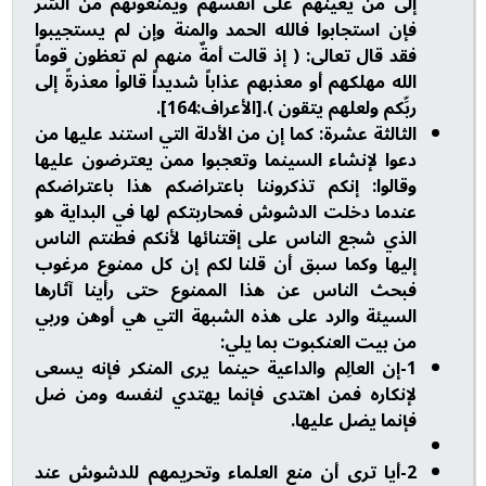
إلى من يعينهم على أنفسهم ويمنعونهم من الشر
فإن استجابوا فالله الحمد والمنة وإن لم يستجيبوا
فقد قال تعالى: ( إذ قالت أمةٌ منهم لم تعظون قوماً
الله مهلكهم أو معذبهم عذاباً شديداً قالواْ معذرةً إلى
ربِّكم ولعلهم يتقون ).[الأعراف:164].
الثالثة عشرة: كما إن من الأدلة التي استند عليها من
دعوا لإنشاء السينما وتعجبوا ممن يعترضون عليها
وقالوا: إنكم تذكروننا باعتراضكم هذا باعتراضكم
عندما دخلت الدشوش فمحاربتكم لها في البداية هو
الذي شجع الناس على إقتنائها لأنكم فطنتم الناس
إليها وكما سبق أن قلنا لكم إن كل ممنوع مرغوب
فبحث الناس عن هذا الممنوع حتى رأينا آثارها
السيئة والرد على هذه الشبهة التي هي أوهن وربي
من بيت العنكبوت بما يلي:
1-إن العالِم والداعية حينما يرى المنكر فإنه يسعى
لإنكاره فمن اهتدى فإنما يهتدي لنفسه ومن ضل
فإنما يضل عليها.
2-أيا ترى أن منع العلماء وتحريمهم للدشوش عند