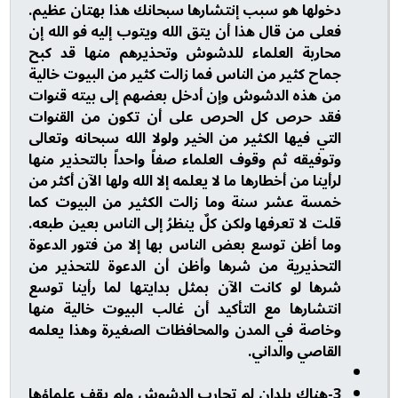
دخولها هو سبب إنتشارها سبحانك هذا بهتان عظيم.
فعلى من قال هذا أن يتق الله ويتوب إليه فو الله إن
محاربة العلماء للدشوش وتحذيرهم منها قد كبح
جماح كثير من الناس فما زالت كثير من البيوت خالية
من هذه الدشوش وإن أدخل بعضهم إلى بيته قنوات
فقد حرص كل الحرص على أن تكون من القنوات
التي فيها الكثير من الخير ولولا الله سبحانه وتعالى
وتوفيقه ثم وقوف العلماء صفاً واحداً بالتحذير منها
لرأينا من أخطارها ما لا يعلمه إلا الله ولها الآن أكثر من
خمسة عشر سنة وما زالت الكثير من البيوت كما
قلت لا تعرفها ولكن كلٌ ينظرُ إلى الناس بعين طبعه.
وما أظن توسع بعض الناس بها إلا من فتور الدعوة
التحذيرية من شرها وأظن أن الدعوة للتحذير من
شرها لو كانت الآن بمثل بدايتها لما رأينا توسع
انتشارها مع التأكيد أن غالب البيوت خالية منها
وخاصة في المدن والمحافظات الصغيرة وهذا يعلمه
القاصي والداني.
3-هناك بلدان لم تحارب الدشوش ولم يقف علماؤها