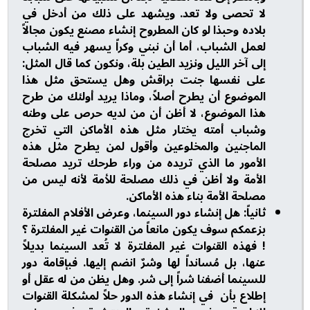
لا تحصى ولا تعد. ويشهد على ذلك من أدخل في
بلاده وحبذا لو كان المطروح إنشاء مصنع يكون مجالاً
لعمل الشباب، أما أن نبني وكراً يسهر فيه الشباب
إلى آخر الليل ونزيد الطين بلة، ونكون كما قال المثل:
على نفسها جنت براقش وهل يستحق مثل هذا
الموضوع أن يطرح أصلاً، وماذا يريد أولئك من طرح
هذا الموضوع، لا أظن أن من لديه حرص على وطنه
وشباب أمته يختار مثل هذه الأماكن التي تخرج
الماجنين والمخلوعين وأقول لمن يطرح مثل هذه
الأمور ما الذي تريده من وراء طرحك تريد مصلحة
الأمة ولا أظن في ذلك مصلحة للأمة لأنه ليس من
مصلحة الأمة بناء هذه الأماكن.
ثانياً: هل إنشاء دور السينما، وعرض الأفلام المفلترة
بزعمكم سوف يكون مانعاً من القنوات غير المفلترة ؟
! فهذه القنوات غير المفلترة لا تُعد السينما بديلاً
عنها، بل مُسانداً لها وشرٌ انضم إليها. فبإقامة دور
للسينما أضفنا شراً إلى شر. وهل يظن من له عقل أو
إطلاع بأن في إنشاء هذه الدور حلاً لمشكلة القنوات