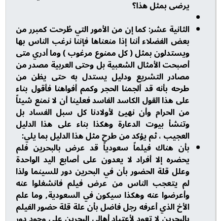
يرضى بمثل هذا؟
الثانية عشر: كما إن من الأمور التي طُرحت كمبرر من
بعض الفضلاء أننا إذا منعناها فإننا نرغب الناس بها
ويستدلون بمثل ( كل ممنوع مرغوب ) وما أدري متى
أصبحت الأمثال الشعبية بل وحتى العربية مصدر من
مصادر التشريع ودليل يستدل به حتى يظن من
طرحه بأنه قد ألجمنا الحجر وكمم أفواهنا فأقول بناء
على هذا القول الكاسد الفاسد فعلينا أن لا نمنع شيئاً
من الحرام وأن نهيئ لأولادنا كل سبل الفساد بل
وتنشأ بيوت الدعارة وهكذا بناء على هذا الدليل
العجيب ، ثم يؤكد من طرح مثل هذا الدليل بما يلي:
بأن هناك فيلماً سعودياً قد عرض بالبحرين فلم
يحضره إلا أفراد لا يعدون على أصابع اليد الواحدة
وعلل قلة الحضور بأن في البحرين دور للسينما ولذا
لم يتعجب الناس من عرض فيلم فانشغلوا عنه
وأعرضوا عنه وهكذا سيكون في السعودية, وما علم
الأخ الذي أعرفه رجل فاضل بأن علة قلة حضور الفيلم
بالبحرين لا تعود لأعتياد أهالي البحرين على وجود دور