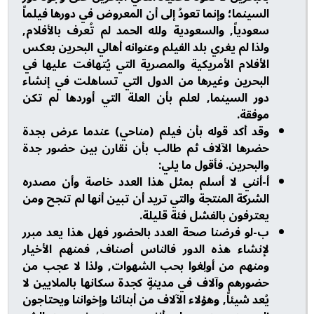
السينما؛ وإنما تعودُ إلى أن المعروض في دورها فيلماً
سعودياً, والسعودية ولله الحمد لم تُعرف بالأفلام,
ولذا لم يغري بلد الفيلم وعنوانه أهالي البحرين بعكس
الأفلام الأمريكية والمصرية التي يُتهافت عليها في
البحرين وغيرها من الدول التي تساهلت في إنشاء
دور السينما, لعلم بأن العلة التي أوردها لم تكن
موفقة.
وقد أكد قوله بأن فيلم (مناحي) عندما عرض بجدة
حضرها الآلاف ثم طالب بأن نقارن بين حضور جدة
والبحرين. فأقول ما يلي:
أ-أنني لا أسلم بمثل هذا العدد خاصة وأن مصدره
الشركة المنتجة والتي تريد أن تبين أنها لم تنجح ومن
يعترفون بالفشل فئة قليلة.
ب-لو فرضنا صحة العدد بالحضور فهل هذا يعد مبرر
لإنشاء هذه الدور فالناس أصناف, فمنهم الأخيار
ومنهم من أولِغوا بحب الشهوات, ولذا لا عجب من
حضورهم وآلاف في مدينةٍ كجدة سكانها بالملايين لا
يُعد شيئاً, وهؤلاء الآلاف من أبنائنا وإخواننا ويحتاجون