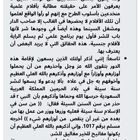
يعرفون الأمر على حقيقته مطالبة بأفلام علمية
منخدعين بأسلوب الطرح مع إنهم لو رأوا الواقع لعلموا
أن تلك الأفلام لا يحضرها في الغالب إلا صاحب الدار
ومشغل السينما وهذه أيضاً في وجودها شر لأنها
باب للشر فأول يوم برنامج علمي ثم يسلم الراية
لأفلام جنسية، هذه الحقائق التي لا يريد البعض أن
يعترف بها.
تاسعاً: إنني أذكر أولئك الذين يسعون لإقامة هذه
الدور بتقوى الله عز وجل وأحذرهم من أن يحملوا
أوزارهم وأوزاراً مع أوزارهم وأذكرهم بالله العلي العظيم
وأخوفهم به جل في علاه بألا يدعو ولا يسعوا لنشر
سنة سيئة في بلاد الحرمين المملكة العربية
السعودية حرسها الله وحماها وأذكرهم بأن النبي r قد
حذر من سن السنن السيئة فقال: (( من سن في
الإسلام سنة سيئة فعليه وزرها ووزر من عمل بها من
بعده من غير أن ينقص من أوزارهم شيء )) أخرجه
مسلم برقم 1017. وإني أذكرهم بالله العلي العظيم أن
يكونوا مفاتيح للخير مغاليق للشر.