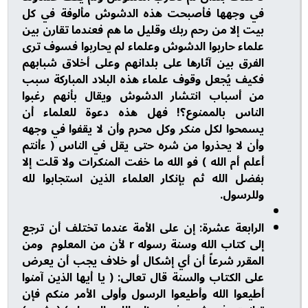
في وجهها فأصبحت هذه الدشوش مألوفة في كل
بيت إلا من رحم ربك وقليل ما هم فعندما تقارن بين
علماء حاربوا الدشوش وعلماء لم يحاربوا فسوف ترى
الفرق بين آثارها على بلدانهم وعلى أخلاق شبابهم
فكيف يُجعل وقوف علماء هذه البلاد المباركة سبب
من أسباب انتشار الدشوش ويقال بأنهم رغبوا
الناس بالممنوع؟! فهل هذه دعوة للعلماء أن
يسمحوا لكل منكر وكل محرم وأن لا يقفوا في وجهه
وأن لا يحذروا من شره حتى يقل في الناس ( ءأنتم
أعلم أم الله ) فو الله ما خفت المنكرات ولا قلت إلا
بفضل الله ثم بإنكار العلماء الذين استجابوا لله
وللرسول.
الرابعة عشرة: إن على الأمة عندما تختلف أن ترجع
إلى كتاب الله وسنة رسوله r لأن من المعلوم ومن
المقرر شرعاً أن أي إشكال أو خلاف يجب أن يعرض
على الكتاب والسنة قال تعالى: ( يا أيها الذين آمنوا
أطيعوا الله وأطيعوا الرسول وأولى الأمر منكم فإن