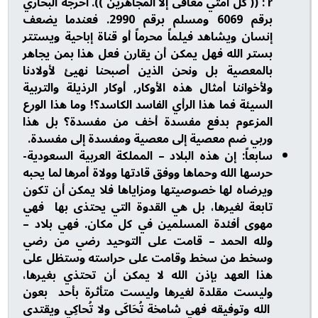
r : (( كل أمتي معافى إلا المجاهرين )). أخرجه البخاري
برقم 6069 ومسلم برقم 2990. فعندما يضعف
إنسان ويشاهد فيلماً محرماً أو قناة إباحية ويستتر
بستر الله فهل يمكن أن يقارن فعل هذا بمن يجاهر
بالمعصية بل ونحن الذين أصبحنا نهيئ لأولادنا
ولأخواننا أمثال هذه الأوكار, أوكار الرذيلة والتربية
السيئة فما هذا الرأي الفاسد الكاسد؟! وما هذا الورع
المزعوم بدفع مفسدة أخف من مفسدة؟ بل هذا
وربي ضم معصية إلى معصية ومفسدة إلى مفسدة.
سابعاً: إن هذه البلاد – المملكة العربية السعودية-
حرسها الله وحماها ووفق قادتها وولاة أمرها لما يحبه
ويرضاه لها خصوصيتها ومزاياها فلا يمكن أن تكون
تابعة لغيرها، بل هي القدوة التي يحتذى بها فهي
مهوى أفئدة المسلمين في كل مكان. فهي بلاد –
ولله الحمد – قامت على التوحيد رضي من رضي
وسخط من سخط وقامت على حراسته وستظل على
هذا العهد بإذن الله لا يمكن أن تحتذي بغيرها،
وليست مقلدة لغيرها وليست متأثرة بأحد بعون
الله وتوفيقه فهي شامخة تُحَاكَى ولا تُحاكِي ويقتدى