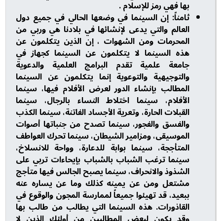
بها فهي رمز للإسلام .
ثامناً: إن السينما في وضعها الحالي في جميع دول
العالم والتي يدعى لإنشائها في بلادنا هي وربي من
المحرمات ومن الشهوات ، إن الذين يتكلمون عن
هذه السينما لا يتكلمون عن السينما كجهاز في
جامعة علمية تقدم البرامج العلمية والدعوية
والتوجيهية والتوعوية إنما يتكلمون عن السينما
المطالب بإنشاء الدور لعرض الأفلام فيها، سينما
الأفلام، سينما اختلاط النساء بالرجال، سينما
القبلات الحارة، وتعرية الأجساد الفاتنة، سينما الكذب
والفسق والفجور، سينما تصدح من جنباتها أصوات
الموسيقى، ومزامير الشيطان، سينما تحرك العواطف
المتأججة، سينما بوابة للدعارة، وواحة للانسلاخ،
سينما ترغب الشباب بالشباب بإيحاءات تربي على
الشذوذ والانحراف، سينما يصبح الجالس فيها متأجج
مشتعل ومن عن يمينه كذلك وما عن يساره عنه
ببعيد، قد تهيئوا جميعاً لممارسة المجون والوقوع في
القاذورات. هذه السينما التي يطالب من طالب بها
وقد يكون لبعض المطالبين من أولئك الذين لا