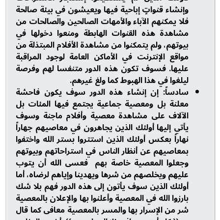
وإنشاء قنواتٍ إباحية فيها ويعيشون في بيئة صالحة
فلا يمكنهم الآباء والأمهات الصالحين والصالحات من
مشاهدة هذه القنوات الهابطة ومنعوا دخولها في
بيوتهم، ولم يتمكنوا من مشاهدة الأفلام المبتذلة من
مواقع الإنترنت في الأماكن العامة لوجود المراقبة
عليها. فسوف تكون هذه الدور متنفسا لهم وفرصة
ليلغوا في هذا الهبوط كما ولغ غيرهم.
سادساً: إن إنشاء هذه الدور سوف يكون فاحشة
معلنة بل ومعصية جماعية يجتمع فيها المئات بل
الآلاف على مشاهدة معصية وأفلام ماجنة وسوف
يأتي إليها أولئك الذين يجاهرون في معاصيهم جهاراً
نهاراً بعكس أولئك الذين استتروا بستر الله واختفوا
بمعاصيهم عن أنظار الناس في استراحاتهم وبيوتهم
وجعلوا المعصية خاصة بهم فعسى الله أن يتوب
عليهم ويخلصهم من شرها ويهدينا وإياهم لرضاه، أما
أولئك الذين سوف يأتون إلى هذه الدور فهم بلا شك
بارزوا الله في المعصية وأعلنوا بها والإعلان بالمعصية
شر من الإسرار بها والمسر بالمعصية معافى كما قال