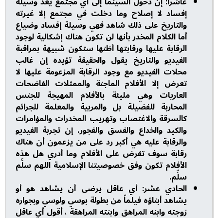
عاشراً: إن دخول السينما إلى أي مجتمع يعد وسيلة
إفساد لا إصلاح وما دخلت في مجتمع إلا غيرته
والتاريخ على ذلك شاهد فهي وسيلة إفساد وضياع
أما الكلام المخدر بأنها لن تكون هناك إشكالية لوجود
الرقابة عليها ورقابتها أظنها ستكون شبيهة بمراقبة
الفيديو والتاريخ يقول والحقيقة تؤيده إن غالب
محلات الفيديو مع وجود الرقابة المزعومة عليها لا
تعرض إلا الأفلام الماجنة والممثلات الفاضحات
العاريات وهي مليئة بالأفلام المهيجة للجنس
المحاربة للفضيلة بل والمربية والمعلمة للجرائم
كالسرقة والاغتصاب وتهريب المخدرات والمؤامرات
والكيد والخداع والفسق والفجور، إن تجربة الفيديو
والرقابة عليه هي أكبر رد على من يزعمون أن هناك
رقابة سوف تفرض على الأفلام وما أدري هل هذه
الأفلام تكون وفق خصوصيتنا الإسلامية اللهم سلِّم
سلِّم.
الحادي عشر: أي عاقل يرضى أن يشاهد هو أو
يشاهد أبناؤه فيلماً من بطولة بوسي ولوسي وبجواره
زوجته وابنه المراهق وابنته المراهقة ، أقول أي عاقل