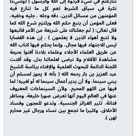
تنازعتم في شيء فردوه إلى الله والرسول ) (وشيء)
نكرة في سياق الشرط تعم كل ما تنازع فيه
المؤمنون من مسائل الدين، دقه وجله ، جليه وخفيه،
فعلى المؤمن أن يتبع حكم الله ويلتزم شرع الله كما
قال تعالى: ( ثم جعلناك على شريعة من الأمر فاتبعها
ولا تتبع أهواء الذين لا يعلمون ) ، إن هذه القضايا
ليس للاجتهاد فيها مجال، وإنما يحكم فيها كتاب الله
عن طريق العلماء الأجلاء وعلماء بلادنا أفتوا بحرمة
مشاهدة الأفلام ولا نرضى لعلمائنا بدل. وقد أفتت
اللجنة الدائمة للبحوث العلمية والإفتاء برئاسة الشيخ
عبد العزيز بن باز رحمه الله ( بأنه لا يجوز لمسلم أن
يبني سينما، ولا أن يدير أعمال سينما له أو لغيره؛ لما
فيها من اللهو المحرم، ولأن السينماءات المعروف
عنها في العالم اليوم أنها تعرض صورا خليعة، ومناظر
فتانة، تثير الغرائز الجنسية، وتدعو للمجون وفساد
الأخلاق، وكثيرا ما تجمع بين نساء ورجال غير محارم
لهن ).