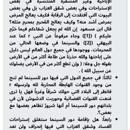
الإباحية وغير المشفرة المنتشرة في بعض
الإستراحات وفي بعض شقق العزاب بل وفي بعض
البيوت التي أفتقدت إلى الرقابة فكيف يعالج المرض
بمرض أشد منه؟ وكيف يعالج المُحرم بمحرم مثله؟
قال ابن مسعود إن الله لم يجعل شفاءكم فيما حَرَّم
عليكم ) ([1]) وجاء مرفوعاً عن النبي r كما عند
البيهقي ([2]) والسينما في وضعها الحالي من
المحرمات، ووجودها في جميع دول العالم ليس دليل
على إباحتها والله حذرنا من طاعة أكثر من في الأرض
بقوله جل وعلا: ( وإن تطع أكثر من في الأرض يضلوك
عن سبيل الله ) .
ثالثاً: في جميع الدول التي فيها دور للسينما لم تنج
من وجود القنوات الهابطة المحاربة لله ولرسوله r
فانظر إلى البلاد التي حولك شرقاً وغرباً فهل يا ترى
مُنعت القنوات الفضائية وحوربت الدشوش لأن في
بلدانهم دور للسينما أم أنها شرورٌ تظاهر بعضها مع
بعض؟.
رابعاً: هل بإقامة دور السينما ستغلق إستراحات
الفساد وشقق العزاب التي فيها إنحراف ولن نعد