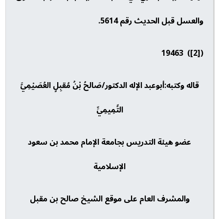
والعسل قبل الحديث رقم 5614.
([2]) 19463
قاله وكتبه:أبوعبد الإله الدكتور/صَالحُ بْنُ مُقبِلٍ العُصَيْمِيَّ
التَّمِيمِيِّ
عضو هيئة التدريس بجامعة الإمام محمد بن سعود
الإسلامية
والمشرف العام على موقع الشيخ صالح بن مقبل