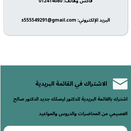
فاكس وهاتف: 012414080
البريد الإلكتروني: s555549291@gmail.com
الاشتراك في القائمة البريدية
اشترك بالقائمة البريدية للدكتور ليصلك جديد الدكتور صالح
العصيمي من المحاضرات والدروس والمواعيد