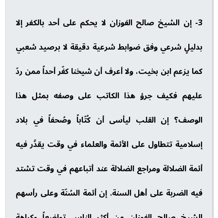
3- إن الشيخ صالح الفوزان لا يحكم على أحد بالكفر إلا
بدليلٍ شرعي وفق ضوابط شرعية دقيقة لا برصيد شعبي
كما يزعم ابن بخيت، ولا أعرف أن شيخنا كفّر أحداً ممن ردّ
عليهم فكيف جرؤ هذا الكاتب على وصفه بمثل هذا
الوصف؟ إن القلب ليأسى أن كُتّاباً وصُحفاً في بلاد
إسلامية تتطاول على الأئمة والعلماء في وقت يقدَّر فيه
أئمة الضلالة ومراجع الضلالة عند أتباعهم في وقت تشتد
فيه الضربة على أهل السنة. إن أئمة السُنّة وعلى رأسهم
الشيخ صالح الفوزان من أكثر الناس تواضعاً وكراهة