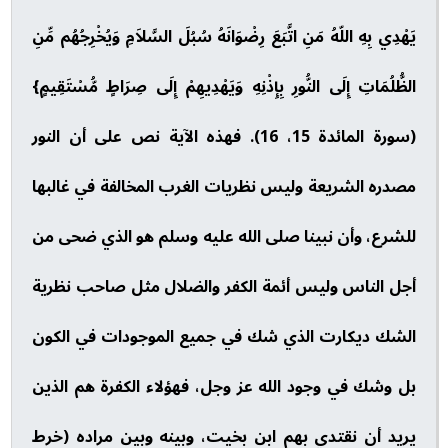
يَهْدِي بِهِ اللّهُ مَنِ اتَّبَعَ رِضْوَانَهُ سُبُلَ السَّلاَمِ وَيُخْرِجُهُم مِّنِ
الظُّلُمَاتِ إِلَى النُّورِ بِإِذْنِهِ وَيَهْدِيهِمْ إِلَى صِرَاطٍ مُّسْتَقِيمٍ}
(سورة المائدة 15، 16). فهذه الآية نص على أن النور
مصدره الشريعة وليس نظريات الغرب المخالفة في غالبها
للشرع، وأن نبينا صلى الله عليه وسلم هو الذي ضحى من
أجل الناس وليس أئمة الكفر والضلال مثل صاحب نظرية
الشك ديكارت الذي شك في جميع الموجودات في الكون
بل وشك في وجود الله عز وجل، فهؤلاء الكفرة هم الذين
يريد أن نقتدي بهم ابن بخيت، وبينه وبين مراده (خرط