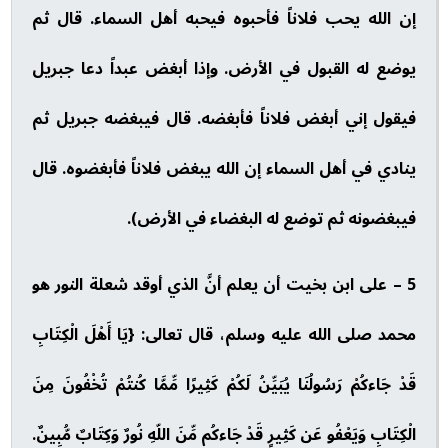
إن الله يحب فلاناً فأحبوه فيحبه أهل السماء. قال ثم
يوضع له القبول في الأرض. وإذا أبغض عبداً دعا جبريل
فيقول إني أبغض فلاناً فأبغضه. قال فيبغضه جبريل ثم
ينادي في أهل السماء إن الله يبغض فلاناً فأبغضوه. قال
فيبغضونه ثم توضع له البغضاء في الأرض).
5 – على ابن بخيت أن يعلم أنَّ الذي أوقد شعلة النور هو
محمد صلى الله عليه وسلم، قال تعالى: {يَا أَهْلَ الْكِتَابِ
قَدْ جَاءكُمْ رَسُولُنَا يُبَيِّنُ لَكُمْ كَثِيرًا مِّمَّا كُنتُمْ تُخْفُونَ مِنَ
الْكِتَابِ وَيَعْفُو عَن كَثِيرٍ قَدْ جَاءكُم مِّنَ اللّهِ نُورٌ وَكِتَابٌ مُّبِينٌ.