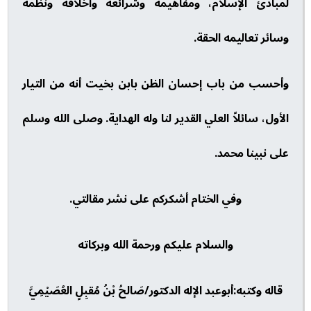
لمبادئ الإسلام، ومفاهيمه وشرائعه وأخلاقه ونظمه
وسائر تعاليمه الحقة.
وأحسب من باب إحسان الظن بابن بخيت أنه من التيار
الأول، سائلاً العلي القدير لنا وله الهداية. وصلى الله وسلم
على نبينا محمد.
وفي الختام أشكركم على نشر مقالتي.
والسلام عليكم ورحمة الله وبركاته
قاله وكتبه:أبوعبد الإله الدكتور/صَالحُ بْنُ مُقبِلٍ العُصَيْمِيَّ