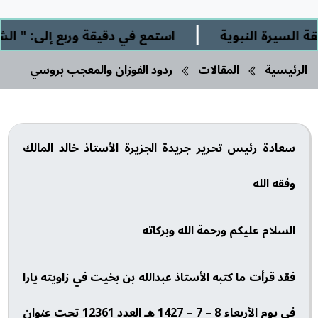
|
 النبوية
استمع في دقيقة وربع إلى: " الشرك الأ
الرئيسية
المقالات
ردود الفوزان والمعجب بروسي
سعادة رئيس تحرير جريدة الجزيرة الأستاذ خالد المالك
وفقه الله
السلام عليكم ورحمة الله وبركاته
فقد قرأت ما كتبه الأستاذ عبدالله بن بخيت في زاويته يارا
في يوم الأربعاء 8 – 7 – 1427 هـ العدد 12361 تحت عنوان