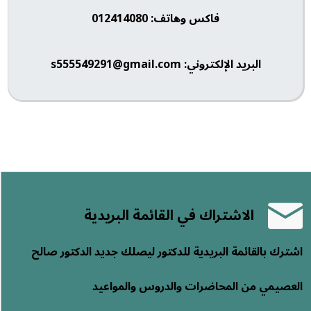
فاكس وهاتف: 012414080
البريد الإلكتروني: s555549291@gmail.com
الاشتراك في القائمة البريدية
اشترك بالقائمة البريدية للدكتور ليصلك جديد الدكتور صالح
العصيمي من المحاضرات والدروس والمواعيد