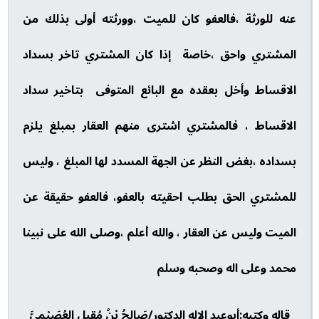
عنه للورثة ،فالعفو كان للميت ،وورثته أولى بذلك من
المشتري واحق ،خاصة إذا كان المشتري تاخر بسداد
الاقساط وأخل بعقده مع البائع المتوفى بتاخير سداد
الاقساط ، فالمشتري اشترى منهم العقار بمبلغ يلزم
بسداده ،بغض النظر عن الجهة المسدد لها المبلغ ، وليس
للمشتري الحق بطلب احقيته بالعفو، فالعفو حقيقة عن
الميت وليس عن العقار ، والله أعلم ،وصلى الله على نبينا
محمد وعلى اله وصحبه وسلم
قاله وكتبه:أبوعبد الإله الدكتور/صَالحُ بْنُ مُقبِلٍ العُصَيْمِيَّ