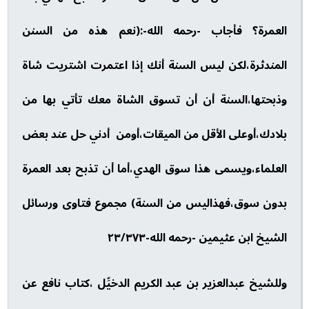
العمرة؟ فأجاب -رحمه الله-:(نعم هذه من السنن
المندثرة،لكن ليس السنة أنك إذا اعتمرت اشتريت شاة
وذبحتها،السنة أن أن تسوق الشاة معك تأتي بها من
بلادك،أوعلى الأقل من الميقات،أومن أدني حل عند بعض
العلماء،ويسمى هذا سوق الهدي،أما أن تذبح بعد العمرة
بدون سوق،فهذاليس من السنة) مجموع فتاوى ورسائل
الشيخ ابن عثيمين -رحمه الله-٢٣/٣٧٣
وللشيخ عبدالعزير بن عبد الكريم الدخيِّل ،كتاب نافع عن