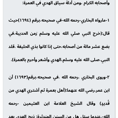
وأصحابه الكرام ،ومن أدلة سياق الهدي في العمرة:
١-مارواه البخاري-رحمه الله-في صحيحه،برقم (١٦٩٤)حيث
قال:(خرج النبي صلي الله عليه وسلم زمن الحديبة،في
بضع عشر مائة من أصحابه،حتى إذا كانوا بذي الحليفة ،قلد
النبي،صلى الله عليه وسلم،الهدي وأشعر وأحرم بالعمرة).
٢-وروى البخاري ،رحمه الله ،في صحيحه،برقم(١٦٩٣) أن
ابن عمر،رضي الله عنهما:(أهل بعمرة ثم أشتري الهدي من
قُديدٍ) وقال الشيخ العلامة ابن العثيمين -رحمه
الله-،عندما سئل هل من السنن المندثرة: ذبح الهدي بعد