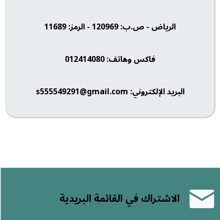
الرياض - ص.ب: 120969 - الرمز: 11689
فاكس وهاتف: 012414080
البريد الإلكتروني: s555549291@gmail.com
الاشتراك في القائمة البريدية