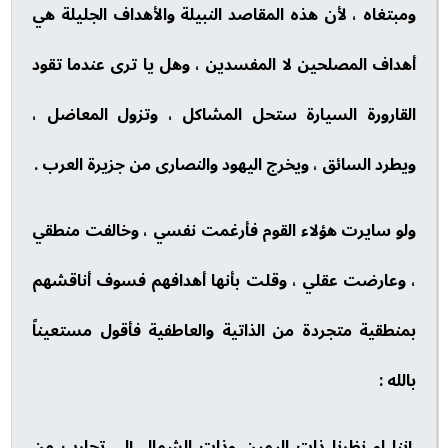
ومبتغاه ، لأن هذه المقاصد النبيلة والأهداف الجليلة هي
أهداف المصلحين لا المفسدين ، وهل يا ترى عندما تقود
القارورة السيارة ستحل المشاكل ، وتزول المعاضل ،
ويطرد السائق ، ويخرج اليهود والنصارى من جزيرة العرب .
ولو سايرت هؤلاء القوم فأرغمت نفسي ، وخالفت منطقي
، وعارضت عقلي ، وقلت بأنها أهدافهم فسوف أناقشهم
بمنطقية متجردة من الذاتية والعاطفية فأقول مستعيناً
بالله :
إننا لو نظرنا ذات اليمين وذات الشمال إلى تجارب من