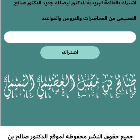
اشترك بالقائمة البريدية للدكتور ليصلك جديد الدكتور صالح
العصيمي من المحاضرات والدروس والمواعيد
اشتراك
جميع حقوق النشر محفوظة لموقع الدكتور صالح بن