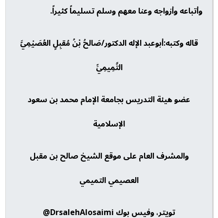
وأتباعه وأزواجه وعنا معهم وسلم تسليماً كثيراً.
قاله وكتبه:أبوعبد الإله الدكتور/صَالحُ بْنُ مُقبِلٍ العُصَيْمِيَّ
التَّمِيمِيِّ
عضو هيئة التدريس بجامعة الإمام محمد بن سعود
الإسلامية
والمشرف العام على موقع الشيخ صالح بن مقبل
العصيمي التميمي
تويتر، وفيس بوك DrsalehAlosaimi@