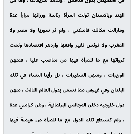
في الحضيض بدون منافس ، وكذلك سريلانكا ، وها هي
الهند وباكستان تولت المرأة رئاسة وزرائها مراراً عدة
ومازالت مكانك فاسكتي ، ولم نر سوريا ولا مصر ولا
المغرب ولا تونس تغير واقعها وازدهر اقتصادها ونمت
ثرواتها مع ما للمرأة فيها من مناصب عليا ، فمنهن
الوزيرات ، ومنهن السفيرات ، بل رأينا النساء في تلك
البلدان وفي غيرهن مما تسمى بدول العالم الثالث ، منهن
دول خليجية دخلن المجالس البرلمانية ، ونلن كراسي عدة
، ولم تستطع تلك الدول مع ما للمرأة من هيمنة فيها