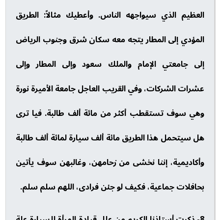
العظيم الذي سيواجهه الناس. وأعطيك مثالاً: الطريق
المؤدي إلى المطار يتجه معه سكان شرق وجنوب الرياض
إلى جامعتي الإمام والملك سعود وإلى المطار وإلى
عشرات الشركات، وفي القريب العاجل جامعة الأميرة نورة
وهي سوف تستقطب أكثر من مائة ألف طالبة. فيا ترى
هل سيتحمل هذا الطريق مائة ألف سيارة لمائة ألف طالبة
وأكاديمية، إننا نخشى من زحامهن، وغالبهن سوف يأتين
بحافلات جماعية، فكيف لو جئن فرادى، اللهم سلم سلم.
8- ذكرت أستاذنا الكريم من علل قيادة المرأة للسيارة علة