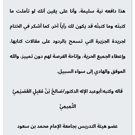
هذا دافعه نية سليمة، وأنا على يقين أنك لو تأملت ما
كتبتَه وما كتبتُه قد يكون لك رأياً آخر. كما أشكر في الختام
لجريدة الجزيرة التي تسمح بالردود على مقالات كتابها،
وإعطاء الجميع الحرية، وإتاحة الفرصة لهم دون تمييز، والله
الموفق والهادي إلى سواء السبيل.
قاله وكتبه:أبوعبد الإله الدكتور/صَالحُ بْنُ مُقبِلٍ العُصَيْمِيَّ
التَّمِيمِيِّ
عضو هيئة التدريس بجامعة الإمام محمد بن سعود