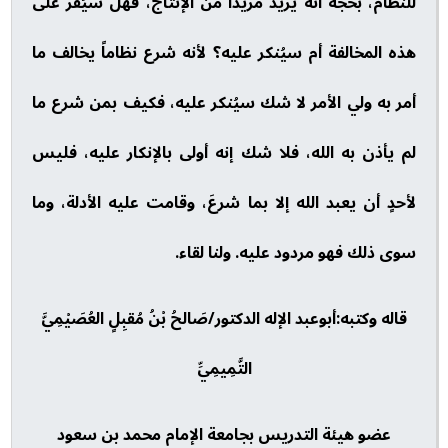
للنظام، بحجة أنه يريد مزيداً من الإنتاج، فهل سيُقر على
هذه المخالفة أم سيُنكر عليه؟ لأنه شرع نظاماً يخالف ما
أمر به ولي الأمر لا شك سيُنكر عليه، فكيف بمن شرع ما
لم يأذن به الله، فلا شك إنه أولى بالإنكار عليه، فليس
لأحدٍ أن يعبد الله إلا بما شرعَ، وقامت عليه الأدلة، وما
سوى ذلك فهو مردود عليه. ولنا لقاء.
قاله وكتبه:أبوعبد الإله الدكتور/صَالحُ بْنُ مُقبِلٍ العُصَيْمِيَّ
التَّمِيمِيِّ
عضو هيئة التدريس بجامعة الإمام محمد بن سعود