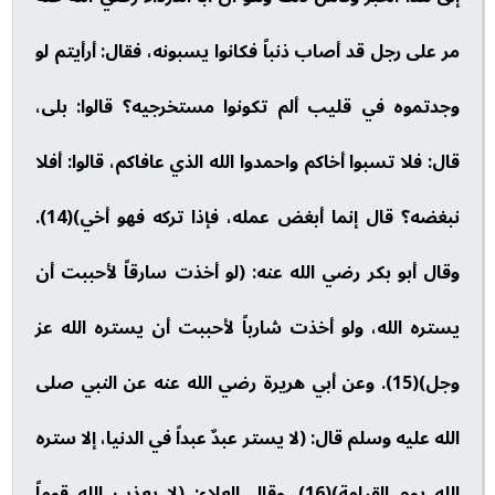
مر على رجل قد أصاب ذنباً فكانوا يسبونه، فقال: أرأيتم لو
وجدتموه في قليب ألم تكونوا مستخرجيه؟ قالوا: بلى،
قال: فلا تسبوا أخاكم واحمدوا الله الذي عافاكم، قالوا: أفلا
نبغضه؟ قال إنما أبغض عمله، فإذا تركه فهو أخي)(14).
وقال أبو بكر رضي الله عنه: (لو أخذت سارقاً لأحببت أن
يستره الله، ولو أخذت شارباً لأحببت أن يستره الله عز
وجل)(15). وعن أبي هريرة رضي الله عنه عن النبي صلى
الله عليه وسلم قال: (لا يستر عبدٌ عبداً في الدنيا، إلا ستره
الله يوم القيامة)(16). وقال العلاء: (لا يعذب الله قوماً