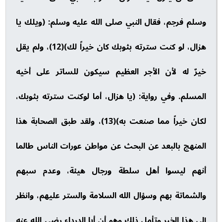
وسلم فرجم، فقال النبي صلى الله عليه وسلم: (ويلك يا
هزال، لو كنت سترته بثوبك كان خيراً لك)(12)، ولم يقل
خيرٌ له لأن الأجر العظيم سيكون للساتر على أخيه
المسلم. وفي رواية: (يا هزال، أما لوكنت سترته بثوبك،
لكان خيراً مما صنعت به)(13)، ولقد طبق الصحابة هذا
المنهج بالبعد عن البحث عن مواطن عورات الناس طالما
أنهم ليسوا أهل سلطة ورجال هيئة، وعدم سبهم
والشماتة بهم وسؤال الله السلامة والستر عليهم، وانظر
إلى هذا الخبر وتأمل ذلك وهو أن أبا الدرداء رضي الله عنه