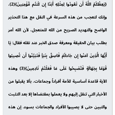
{يَعِظُكُمُ اللَّهُ أَن تَعُودُوا لِمِثْلِهِ أَبَدًا إِن كُنتُم مُّؤْمِنِينَ}(2)،
وإنك لتعجب من هذه السرعة في النقل مع هذا التحذير
الواضح والتهديد الصريح من الله للمتعجل، لأن الله أمر
بطلب بيان الحقيقة ومعرفة صدق الخبر عند نقله فقال: يَا
أَيُّهَا الَّذِينَ آمَنُوا إِن جَاءكُمْ فَاسِقٌ بِنَبَأٍ فَتَبَيَّنُوا أَن تُصِيبُوا
قَوْمًا بِجَهَالَةٍ فَتُصْبِحُوا عَلَى مَا فَعَلْتُمْ نَادِمِينَ}(3) وهذه
الآية قاعدة أساسية للأمة أفراداً وجماعات، بألا يقبلوا من
الأخبار التي تنقل إليهم ولا يعملوا بمقتضاها إلا بعد التثبت
والتبين حتى لا يصيبوا الأفراد والجماعات بسوء، إن هذه