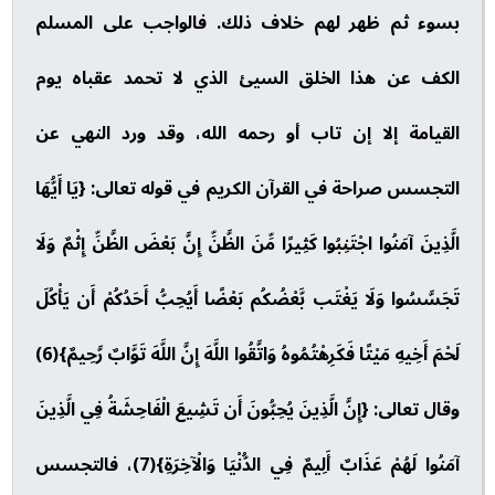
بسوء ثم ظهر لهم خلاف ذلك. فالواجب على المسلم
الكف عن هذا الخلق السيئ الذي لا تحمد عقباه يوم
القيامة إلا إن تاب أو رحمه الله، وقد ورد النهي عن
التجسس صراحة في القرآن الكريم في قوله تعالى: {يَا أَيُّهَا
الَّذِينَ آمَنُوا اجْتَنِبُوا كَثِيرًا مِّنَ الظَّنِّ إِنَّ بَعْضَ الظَّنِّ إِثْمٌ وَلَا
تَجَسَّسُوا وَلَا يَغْتَب بَّعْضُكُم بَعْضًا أَيُحِبُّ أَحَدُكُمْ أَن يَأْكُلَ
لَحْمَ أَخِيهِ مَيْتًا فَكَرِهْتُمُوهُ وَاتَّقُوا اللَّهَ إِنَّ اللَّهَ تَوَّابٌ رَّحِيمٌ}(6)
وقال تعالى: {إِنَّ الَّذِينَ يُحِبُّونَ أَن تَشِيعَ الْفَاحِشَةُ فِي الَّذِينَ
آمَنُوا لَهُمْ عَذَابٌ أَلِيمٌ فِي الدُّنْيَا وَالْآخِرَةِ}(7)، فالتجسس