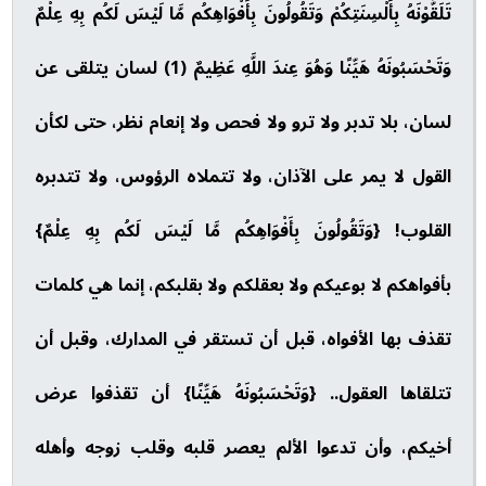
تَلَقَّوْنَهُ بِأَلْسِنَتِكُمْ وَتَقُولُونَ بِأَفْوَاهِكُم مَّا لَيْسَ لَكُم بِهِ عِلْمٌ
وَتَحْسَبُونَهُ هَيِّنًا وَهُوَ عِندَ اللَّهِ عَظِيمٌ (1) لسان يتلقى عن
لسان، بلا تدبر ولا ترو ولا فحص ولا إنعام نظر، حتى لكأن
القول لا يمر على الآذان، ولا تتملاه الرؤوس، ولا تتدبره
القلوب! {وَتَقُولُونَ بِأَفْوَاهِكُم مَّا لَيْسَ لَكُم بِهِ عِلْمٌ}
بأفواهكم لا بوعيكم ولا بعقلكم ولا بقلبكم، إنما هي كلمات
تقذف بها الأفواه، قبل أن تستقر في المدارك، وقبل أن
تتلقاها العقول.. {وَتَحْسَبُونَهُ هَيِّنًا} أن تقذفوا عرض
أخيكم، وأن تدعوا الألم يعصر قلبه وقلب زوجه وأهله