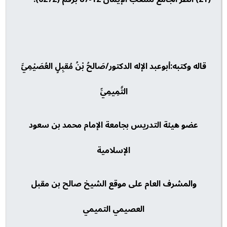
قاله وكتبه:أبوعبد الإله الدكتور/صَالحُ بْنُ مُقبِلٍ العُصَيْمِيَّ
التَّمِيمِيِّ
عضو هيئة التدريس بجامعة الإمام محمد بن سعود
الإسلامية
والمشرف العام على موقع الشيخ صالح بن مقبل
العصيمي التميمي