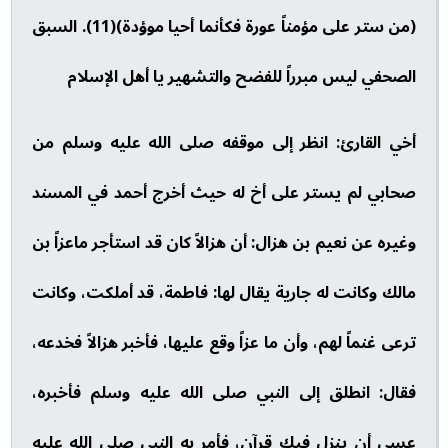
(من ستر على مؤمناً عورة فكأنما أحيا موؤدة)(11). السبق
الصحفي ليس مبرراً للفضح والتشهير يا أهل الإسلام
أخي القارئ: انظر إلى موقفه صلى الله عليه وسلم من
صحابي لم يستر على أخ له حيث أخرج أحمد في المسند
وغيره عن نعيم بن هزال: أن هزالاً كان قد استأجر ماعزاً بن
مالك وكانت له جارية يقال لها: فاطمة، قد أملكت، وكانت
ترعى غنماً لهم، وأن ما عزاً وقع عليها، فأخبر هزالاً فخدعه،
فقال: انطلق إلى النبي صلى الله عليه وسلم فأخبره،
عسى أن ينزل فيك قرآن، فأمر به النبي صلى الله عليه