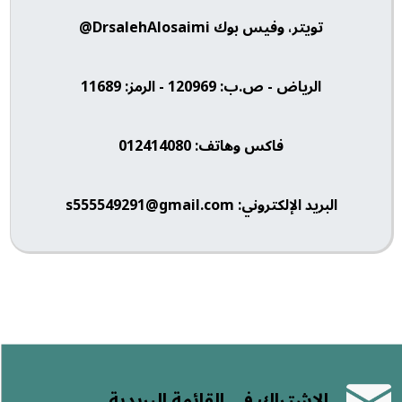
تويتر، وفيس بوك DrsalehAlosaimi@
الرياض - ص.ب: 120969 - الرمز: 11689
فاكس وهاتف: 012414080
البريد الإلكتروني: s555549291@gmail.com
الاشتراك في القائمة البريدية