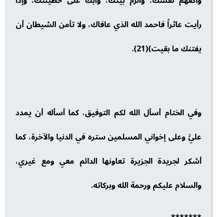
واكفهم نفسك، والزم بيتك، وابك على خطيئتك، وإذا
رأيت عاثراً فاحمد الله الذي عافاك، ولا تأمن الشيطان أن
يفتنك ما بقيت)(21).
وفي الختام أسأل الله لكم التوفيق، كما أسأله أن يمدد
عليَّ وعلى إخواني المسلمين ستره في الدنيا والآخرة، كما
أشكر لجريدة الجزيرة تعاونها الدائم معي ومع غيري،
والسلام عليكم ورحمة الله وبركاته.