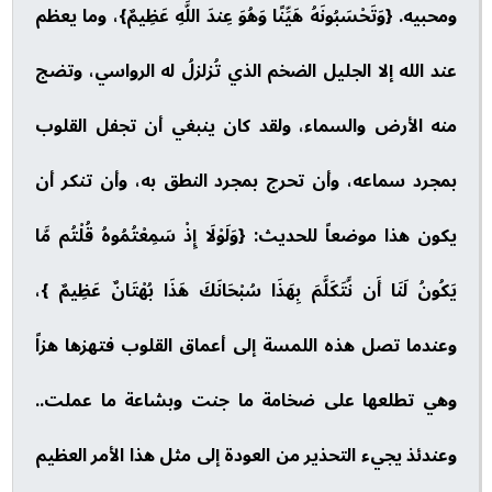
ومحبيه. {وَتَحْسَبُونَهُ هَيِّنًا وَهُوَ عِندَ اللَّهِ عَظِيمٌ}، وما يعظم
عند الله إلا الجليل الضخم الذي تُزلزلُ له الرواسي، وتضج
منه الأرض والسماء، ولقد كان ينبغي أن تجفل القلوب
بمجرد سماعه، وأن تحرج بمجرد النطق به، وأن تنكر أن
يكون هذا موضعاً للحديث: {وَلَوْلَا إِذْ سَمِعْتُمُوهُ قُلْتُم مَّا
يَكُونُ لَنَا أَن نَّتَكَلَّمَ بِهَذَا سُبْحَانَكَ هَذَا بُهْتَانٌ عَظِيمٌ }،
وعندما تصل هذه اللمسة إلى أعماق القلوب فتهزها هزاً
وهي تطلعها على ضخامة ما جنت وبشاعة ما عملت..
وعندئذ يجيء التحذير من العودة إلى مثل هذا الأمر العظيم