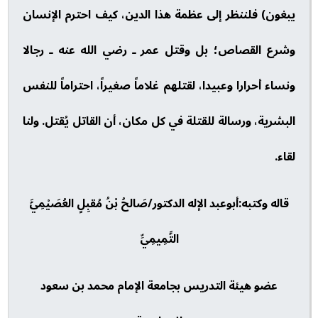
يبغون) فلننظر إلى عظمة هذا الدين، كيف احترم الإنسان
وشرع القصاص؛ بل وقتل عمر ـ رضي الله عنه ـ رجالا
ونساء أحرارا وعبيدا، لقتلهم غلاماً صغيراً، احتراماً للنفس
البشرية، ورسالة للقتلة في كل مكان، أن القاتل يُقتل. ولنا
لقاء.
قاله وكتبه:أبوعبد الإله الدكتور/صَالحُ بْنُ مُقبِلٍ العُصَيْمِيَّ
التَّمِيمِيِّ
عضو هيئة التدريس بجامعة الإمام محمد بن سعود