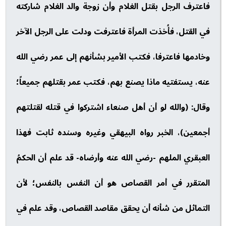
فاعترف الرجل بقتل الغلام وأن زوجة والد الغلام شاركته
في القتل، فأُخذت المرأة فاعترفت ودلت على الرجل الآخر
وخادمها فاعترفا، فكتب الأمير بشأنهم إلى عمر رضي الله
عنه، يستفتيه ماذا يصنع بهم، فكتب عمر بقتلهم جميعاً؛
وقال: (والله لو أن أهل صنعاء اشتركوا في قتله لقتلتهم
أجمعين)، الخبر رواه البيهقي وغيره وسنده ثابت فهذا
العبقري الملهم -رضي الله عنه وأرضاه- قد علم أن الحكمُ
المتقرر في أمر القصاص هو أن النفس بالنفس؛ لأن
التماثل من شأنه أن يحقق مقاصد القصاص، وقد علم في