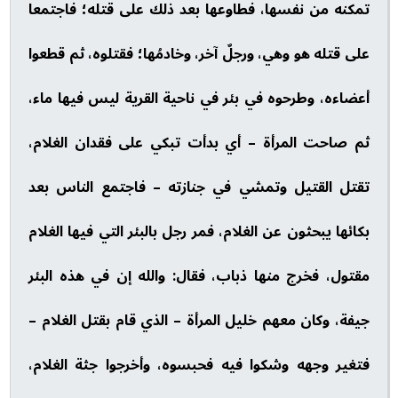
تمكنه من نفسها، فطاوعها بعد ذلك على قتله؛ فاجتمعا
على قتله هو وهي، ورجلٌ آخر، وخادمُها؛ فقتلوه، ثم قطعوا
أعضاءه، وطرحوه في بئر في ناحية القرية ليس فيها ماء،
ثم صاحت المرأة – أي بدأت تبكي على فقدان الغلام،
تقتل القتيل وتمشي في جنازته – فاجتمع الناس بعد
بكائها يبحثون عن الغلام، فمر رجل بالبئر التي فيها الغلام
مقتول، فخرج منها ذباب، فقال: والله إن في هذه البئر
جيفة، وكان معهم خليل المرأة – الذي قام بقتل الغلام –
فتغير وجهه وشكوا فيه فحبسوه، وأخرجوا جثة الغلام،