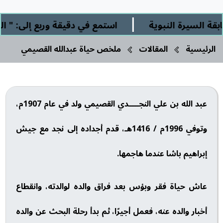
|
رة النبوية
استمع في دقيقة وربع إلى: " الشرك ال
الرئيسية
المقالات
ملخص حياة عبدالله القصيمي
عبد الله بن علي النجــــدي القصيمي ولد في عام 1907م،
وتوفي 1996م / 1416هـ، قدم أجداده إلى نجد مع جيش
إبراهيم باشا عندما هاجمها.
عاش حياة فقر وبؤس بعد فراق والده لوالدته، وانقطاع
أخبار والده عنه، فعمل أجيرًا، ثم بدأ رحلة البحث عن والده