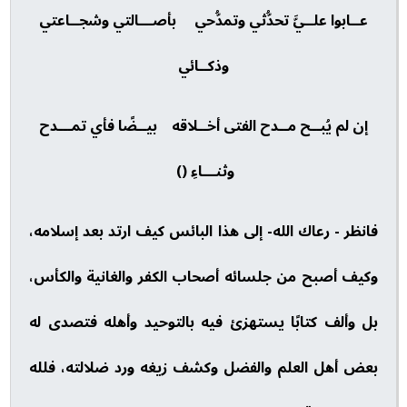
عــابوا علــيَّ تحدُّثي وتمدُّحي بأصـــالتي وشجــاعتي
وذكــائي
إن لم يُبــح مــدح الفتى أخــلاقه بيــضًا فأي تمـــدح
وثنـــاءِ ()
فانظر - رعاك الله- إلى هذا البائس كيف ارتد بعد إسلامه،
وكيف أصبح من جلسائه أصحاب الكفر والغانية والكأس،
بل وألف كتابًا يستهزئ فيه بالتوحيد وأهله فتصدى له
بعض أهل العلم والفضل وكشف زيغه ورد ضلالته، فلله