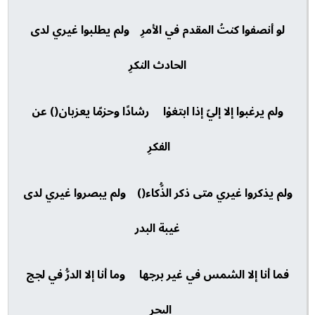
لو أنصفوا كنتُ المقدم في الأمرِ ولم يطلبوا غيري لدى
الحادث النكرِ
ولم يرغبوا إلا إليّ إذا ابتغوْا رشادًا وحزمًا يعزبان() عن
الفكرِ
ولم يذكروا غيري متى ذكر الذُّكاء() ولم يبصروا غيري لدى
غيبة البدر
فما أنا إلا الشمس في غير برجها وما أنا إلا الدرُّ في لجج
البحرِ