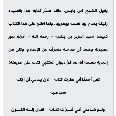
يقول الشيخ ابن يابس: «لقد صدَّر كتابه هذا بقصيدة
ركيكة يمدح بها نفسه ويطريها، ولما اطلع على هذا الكتاب
شيخنا «عبد العزيز بن بشر» – رحمه الله – أدرك بنور
بصيرته وعلمه أن صاحبه منحرف عن الإسلام، وكان من
إعجابه بنفسه أنه لما قرأ ديوان المتنبي كتب على طريقته:
كفى أحمدًا أني نظرت كتابه لأن يـدعي أن الإلـه
مخـاطـبه
ولــو شـامني أنـي قـــرأت كتـابه لقـال إلـــه الكـــون