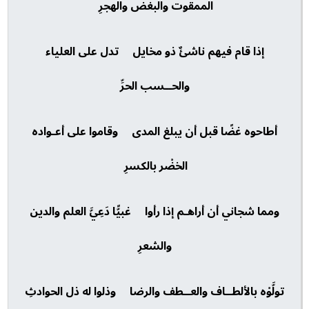
الممقوت والبغض والهجرِ
إذا قام فيهم ناشئٌ ذو مخايل تدل على العلياء
والحــسب الحرِّ
أطاحوه غضًا قبل أن يبلغ المدى وقاموا على أعـواده
الخضْر بالكسرِ
ومما شجاني أن أراهـم إذا رأوا غبيًّا دَعِيَّ العلم والدين
والشعرِ
تولَّوْه بالألطــاف والعــطف والرضا وذلوا له ذل الحوادثِ