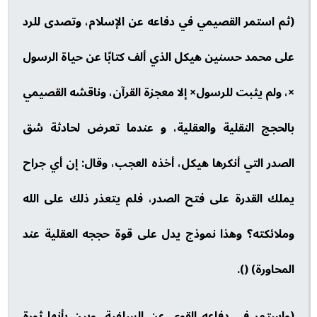
(ثم استمر القصيمي في دفاعه عن الإسلام، وتصدى للرد
على محمد حسنين هيكل الذي ألف كتابًا عن حياة الرسول
×، ولم يثبت للرسول× إلا معجزة القرآن، وناقشه القصيمي
بالحجج النقلية والعقلية، و عندما تعرض لحادثة شق
الصدر التي أنكرها هيكل، أخذه العجب، وقال: إن أي جراح
يملك القدرة على فتح الصدر، فلم يتعذر ذلك على الله
وملائكته؟ وهذا نموذج يدل على قوة حججه العقلية عند
المحاورة) ().
(واستمر في دفاعه القوي عن السلفية، وبين بأنها ثورة