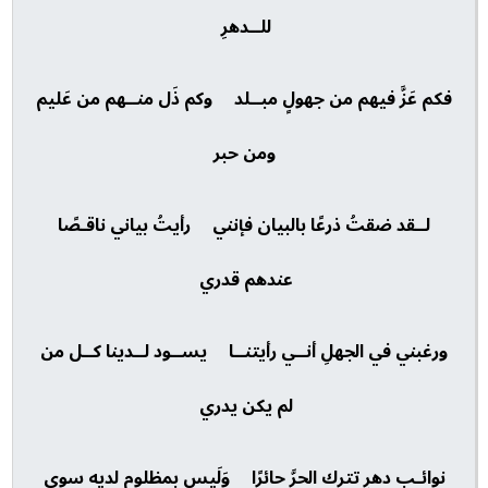
للــدهرِ
فكم عَزَّ فيهم من جهولٍ مبــلد وكم ذَل منــهم من عَليم
ومن حبر
لــقد ضقتُ ذرعًا بالبيان فإنني رأيتُ بياني ناقـصًا
عندهم قدري
ورغبني في الجهلِ أنــي رأيتنــا يســود لــدينا كــل من
لم يكن يدري
نوائـب دهرٍ تترك الحرَّ حائرًا وَلَيس بمظلوم لديه سوى