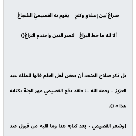
صراعٌ بَين إسلامٍ وكفرٍ يقوم به القصيميُّ الشجاعُ
ألا لله ما خط اليراعُ لنصر الدين واحتدم النزاعُ()
بل ذكر صلاح المنجد أن بعض أهل العلم قالوا للملك عبد
العزيز – رحمه الله –: «لقد دفع القصيمي مهر الجنة بكتابه
هذا » ().
(وشعر القصيمي - بعد كتابه هذا وما لقيه من قبول عند