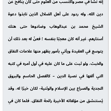
إنه نشأ في مصر واكتسب من العلوم حتى كان ينافح عن
دين الله، وله ردود على أهل الضلال الذين نابذوا دعوة
الشيخ محمد بن عبدالوهاب وضادوها حتى هتك
أستارهم، غير أنه كان معجبًا بنفسه ؛ فعنّ له بعد ذلك أن
يتوسع في العقيدة ويأتي بأمور يظهر منها علامات النفاق
والخبث، ولو ثبت على ما كان عليه في أول أمره في كتبه
التي ألفها في نصرة الدين – كالفصل الحاسم والبروق
النجدية والصراع بين الإسلام والوثنية- لكان خيرًا له، وقد
يُستنشق من مؤلفاته الأخيرة رائحة النفاق، فلما كان في