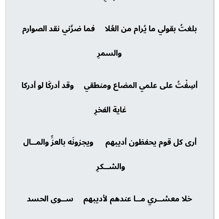
بلغتُ بقولي ما يُرام من العُلا فما ضرَّني نقد الصوارم
والسمرِ
أسِفْتُ على علمي المضاع ومنطقي وقد أدركَا لو أدركا
غاية الفخرِ
أرى كل قوم يحفظون أديبهم ويجزونَه بالعزِّ والمــال
والشــكرِ
خلا معشــري مــا عندهم لأديبهم ســوى الحسد