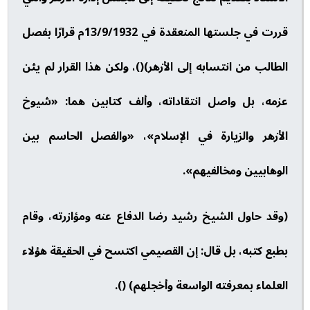
قررت في جلستها المنعقدة في 13/9/1932م قرارًا بفصل
الطالب من انتسابه إلى الأزهر)()، ولكن هذا القرار لم يثن
عزمه، بل واصل انتقاداته، وألف كتابين هما: «شيوخ
الأزهر والزيارة في الإسلام»، «والفصل الحاسم بين
الوهابيين ومخالفيهم».
(وقد حاول الشيخ رشيد رضا الدفاع عنه ومؤازرته، وقام
بطبع كتبه، بل قال: إن القصيمي اكتسح في الحقيقة هؤلاء
العلماء بمعرفته الواسعة وأخجلهم) ().