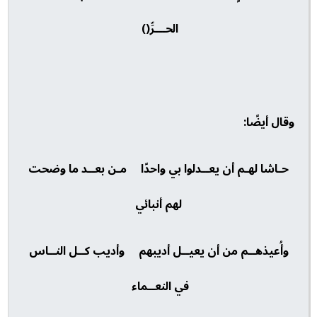
الحـــرِّ()
وقال أيضًا:
حـاشا لهـم أن يعــدلوا بي واحدًا مـن بعــد ما وضحت
لهم أنبائي
وأُعيذهــم من أن يعيــل أديبهم وأديب كــل النــاس
في النعــماء