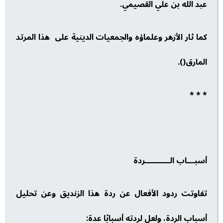
عبد الله بن علي القصيمي.
كما ثار الأزهر وعلماؤه والجمعيات الدينية على هذا المرتد
المارق().
* * *
أسبـــاب الــــــــــردة
تفاوتت ردود الأفعال عن ردة هذا الزنديق وعن تحليل
أسباب الردة، ولعل لردته أسبابًا عدة: