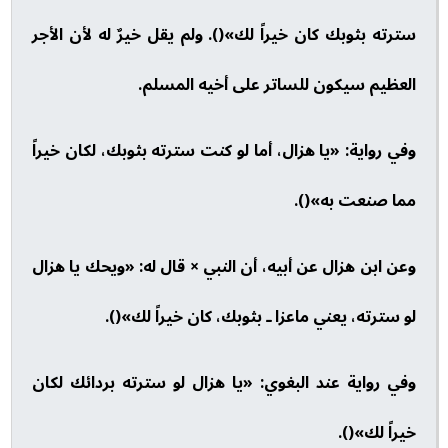
سترته بثوبك كان خيراً لك»(). ولم يقل خيرٌ له لأن الأجر
العظيم سيكون للساتر على أخيه المسلم.
وفي رواية: «يا هزال، أما لو كنت سترته بثوبك، لكان خيراً
مما صنعت به»().
وعن ابن هزال عن أبيه، أن النبي × قال له: «ويحك يا هزال
لو سترته، يعني ماعزا ـ بثوبك، كان خيراً لك»().
وفي رواية عند البغوي: «يا هزال لو سترته بردائك لكان
خيراً لك»().