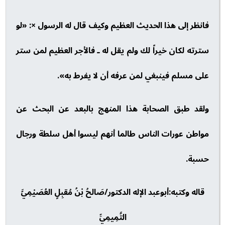
فانظر إلى هذا الحديث العظيم وكيف قال له الرسول ×: «لو
سترته لكان خيراً لك ولم يقل له ـ فالأجر العظيم لمن ستر
على مسلم فينبغي لمن عرفه أن لا يفرط به».
ولقد طبق الصحابة هذا المنهج بالبعد عن البحث عن
مواطن عورات الناس طالما أنهم ليسوا أهل سلطة ورجال
حسبة.
قاله وكتبه:أبوعبد الإله الدكتور/صَالحُ بْنُ مُقبِلٍ العُصَيْمِيَّ
التَّمِيمِيِّ