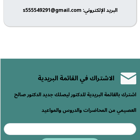
البريد الإلكتروني: s555549291@gmail.com
الاشتراك في القائمة البريدية
اشترك بالقائمة البريدية للدكتور ليصلك جديد الدكتور صالح
العصيمي من المحاضرات والدروس والمواعيد