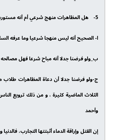
5- هل المظاهرات منهج شرعي أم أنه مستورد ؟ و هل عرف عن سلف الأمة أو عن خلفها ؟ .
ا- الصحيح أنه ليس منهجا شرعيا وما عرفه السلف 
ب_ولو فرضنا جدلا أنه مباح شرعا فهل مصالح
ج-ولو فرضنا جدلا أن دعاة المظاهرات طلاب مص
الثلاث الماضية كثيرة ، و من ذلك ترويع النا
وأحمد
إن القتل وإراقة الدماء أثبتتها التجارب، فالد