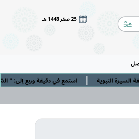
25 صفر 1448 هـ
صل
|
لنبوية
استمع في دقيقة وربع إلى: " الشرك الأصغ