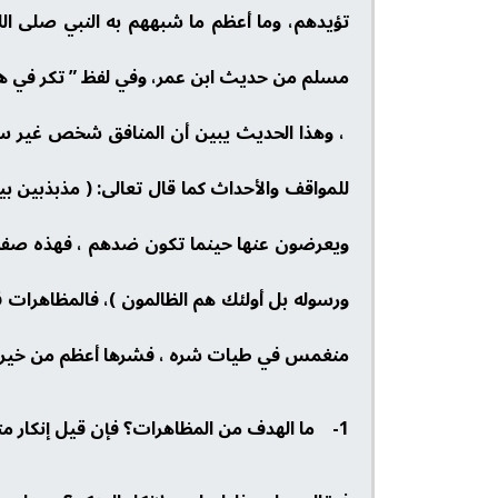
تؤيدهم، وما أعظم ما شبههم به النبي صلى الله
مسلم من حديث ابن عمر، وفي لفظ ” تكر في هذه م
، وهذا الحديث يبين أن المنافق شخص غير سوي ف
للمواقف والأحداث كما قال تعالى: ( مذبذبين بين 
ويعرضون عنها حينما تكون ضدهم ، فهذه صفة أه
ورسوله بل أولئك هم الظالمون )، فالمظاهرات في 
منغمس في طيات شره ، فشرها أعظم من خيرها ،
1- ما الهدف من المظاهرات؟ فإن قيل إنكار منكر.