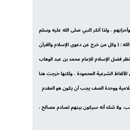
حزابهم ، ولذا أنكر النبي صلى الله عليه وسلم
 الله : ( وكل من خرج عن دعوى الإسلام والقرآن
د أو جنس ، أو مذهب أو طريقة ، فهو من عزاء الجاهلية : بل لما اختصم ) انظر الفتاوى 28/228 ، وانظر فضل الإسلام للإمام محمد بن عبد الوهاب
اجري من الألفاظ الشرعية المحمودة ، ولكنها خرجت هنا
لإسلامية ووحدة الصف يجب أن يكون هو المقدم
ب، ولا شك أنه سيكون بينهم تصادم مصالح ،