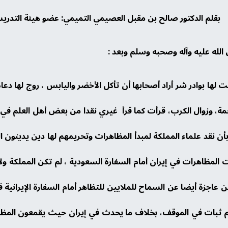
) بقلم الدكتور صالح بن مقبل العصيمي التميمي: عضو هيئة التدري
الله عليه وآله وصحبه وسلم وبعد :
نت لها بوادر شر أراد أصحابها أن تأكل الأخضر واليابس ، روج لها د
غمة، وزوال الكرب، قرأت كما قرأ غيري نقدا من بعض أهل العلم في ا
أن نقد علماء المملكة لمبدأ المظاهرات وتحريمهم لها دين يدينون ا
ت المظاهرات في إيران أمام السفارة السعودية ، لم تكن المملكة و
 تكن عاجزة أيضا عن السماح للملايين للتظاهر أمام السفارة الإيرانية
هم ثبات في الموقف، بخلاف ما يحدث في إيران حيث يقمعون المظا