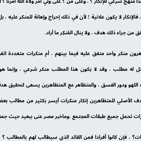
منهج شرعي للإنكار ؟ ، وعلى من ؟ على ولي أمر ولاه الله أمرنا ؟ ال
الإنكار لا يكون علانية ؛ لأن في ذلك إحراج وإهانة للمنكر عليه ، بل
من جراء ذلك هدف ، ولا ينال المُنكِر ما أراد.
رون منكر واحد متفق عليه فيما بينهم ، أم منكرات متعددة اتفق 
ل له مطلب ، وقد لا يكون هذا المطلب منكر شرعي ، وإنما هو
ت اللهو ودور الفسق ، والمتظاهر مع المتظاهرين يسعى لتحقيق ه
هدف الأصلي للمتظاهرين إنكار منكرات أيسر بكثير من مطالب بع
هرات تحمل جميع طبقات المجتمع ،وماخبر مصر عنى ببعيد حيث جمع
ات؟ ، فإن كانوا أفرادا فمن القائد الذي سيطالب لهم بالمطالب 