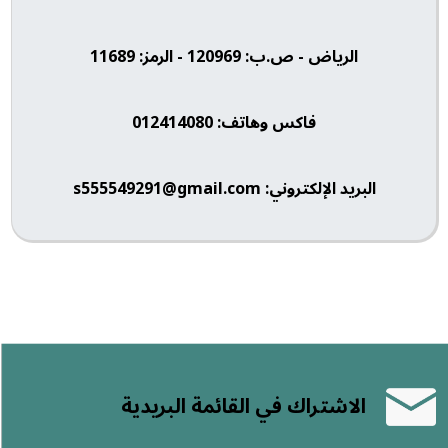
الرياض - ص.ب: 120969 - الرمز: 11689
فاكس وهاتف: 012414080
البريد الإلكتروني: s555549291@gmail.com
الاشتراك في القائمة البريدية