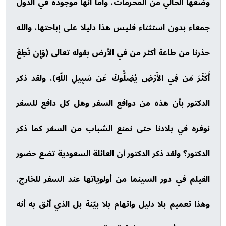
وضعها الحالي من المحرمات، وأما أنها موجودة في الدول
جمعاء بدون استثناء فليس هذا دليلا على إباحتها، والله
حذرنا من طاعة أكثر من في الأرض بقوله تعالى (وَإِن تُطِعْ
أَكْثَرَ مَن فِي الأَرْضِ يُضِلُّوكَ عَن سَبِيلِ اللّهِ)، ولقد ذكر
الدكتور بأن هذه من دوافع السفر وهل كل دافع للسفر
نوفره في بلادنا حتى نمنع الشباب من السفر كما ذكر
الدكتور؟ ولقد ذكر الدكتور أن العائلة السعودية تضع حضور
الفيلم في دور السينما من أولوياتها عند السفر للخارج،
وهذا تعميم بلا دليل واتهام بلا بيّنة بل الذي أثق به أنه