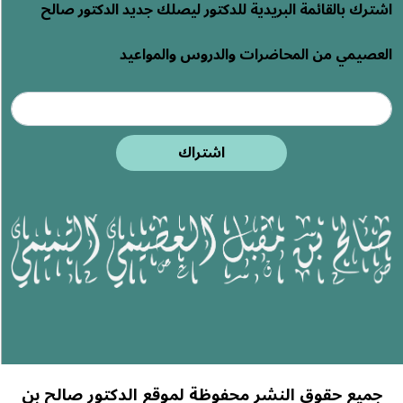
اشترك بالقائمة البريدية للدكتور ليصلك جديد الدكتور صالح
العصيمي من المحاضرات والدروس والمواعيد
اشتراك
جميع حقوق النشر محفوظة لموقع الدكتور صالح بن