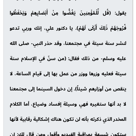
يقول: (قُل لِّلْمُؤْمِنِينَ يَغُضُّوا مِنْ أَبْصَارِهِمْ وَيَحْفَظُوا
فُرُوجَهُمْ ذَلِكَ أَزْكَى لَهُمْ). يا دكتور علي، إنك وربي تدعو
لنشر سنة سيئة في مجتمعنا، وقد حذر النبي- صلى الله
عليه وسلم- من ذلك فقال: (من سنّ في الإسلام سنة
سيئة فعليه وزرها ووزر من عمل بها إلى قيام الساعة، لا
ينقص من أوزارهم شيئاً). إن دخول السينما إلى مجتمعنا
لا بد أنها ستغيره فهي وسيلة إفساد وضياع، أما الكلام
المخدر الذي ذكرته بأنه لن تكون هناك إشكالية رقابية لأنها
ستكون شبيهة بمراقبة الفيديو وأقول ومن قال لك: إن