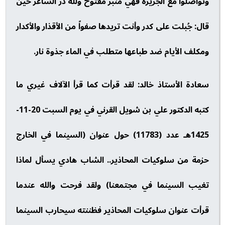
وتواصلوا مع الجزيرة فهي منبر مفتوح ولله در الشاعر حين
قال: جُبلت على كدر وأنت تريدها صفواً من الأقذار والأكدار
ومكلف الأيام ضد طباعها متطلب في الماء جذوة نار.
سعادة الأستاذ خالد: لقد قرأت كما قرأ الآلاف غيري ما
كتبه الدكتور علي بن شويل القرني في يوم السبت 20-11-
1425هـ عدد (11783) حول عنوان (السينما في الخارج
حزمة من سلوكيات المحاذير.. الشاب هادي يسأل لماذا
تغيب السينما في مجتمعنا) ولقد فرحت والله عندما
قرأت عنوان سلوكيات المحاذير فظننته سيحارب السينما