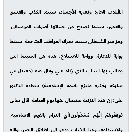
القُبلات الحارة وتعرية الأجساد، سينما الكذب والفسق
والفجور، سينما تصدح من جنباتها أصوات الموسيقى،
ومزامير الشيطان سينما تُحرك العواطف المتأججة، سينما
بوابة للدعارة، وواحة للانسلاخ، هذه هي السينما التي
يطالب بها الشاب الذي زكاه علي وقال عنه (معتدل في
سلوكه وفكره ملتزم بقيمه الإسلامية) سعادة الدكتور
علي: إن هذه التزكية ستسأل عنها يوم القيامة، قال تعالى
(وَقِفُوهُمْ إِنَّهُم مَّسْئُولُونَ)أي التزام بالقيم الإسلامية،
والاستقامة، وهذا الشاب يدعو إلى إطلاق البصر، والله