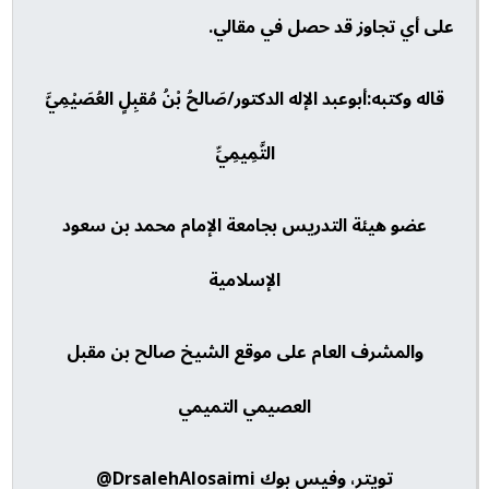
على أي تجاوز قد حصل في مقالي.
قاله وكتبه:أبوعبد الإله الدكتور/صَالحُ بْنُ مُقبِلٍ العُصَيْمِيَّ
التَّمِيمِيِّ
عضو هيئة التدريس بجامعة الإمام محمد بن سعود
الإسلامية
والمشرف العام على موقع الشيخ صالح بن مقبل
العصيمي التميمي
تويتر، وفيس بوك DrsalehAlosaimi@